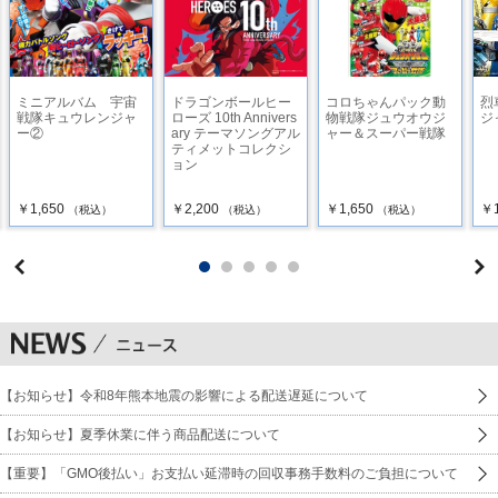
18 特捜エクシードラフト(TVサイズ) ／ 歌/宮内タカユキ
19 特捜ロボ ジャンパーソン(TVサイズ) ／ 歌/大矢晋コーラス/
森の木児童合唱団
ミニアルバム 宇宙
ドラゴンボールヒー
コロちゃんパック動
烈
戦隊キュウレンジャ
ローズ 10th Annivers
物戦隊ジュウオウジ
ジ
ー②
ary テーマソングアル
ャー＆スーパー戦隊
20 星獣戦隊ギンガマン(TVサイズ) ／ 歌/希砂未竜コーラ
ティメットコレクシ
ス/EVE
ョン
21 重甲ビーファイター(TVサイズ) ／ 歌/石原慎一
￥1,650
￥2,200
￥1,650
￥1
（税込）
（税込）
（税込）
22 ビーファイターカブト(TVサイズ) ／ 歌/樫原伸彦
23 電磁戦隊メガレンジャー(TVサイズ) ／ 歌/風雅なおと
24 TRUE DREAM(TVサイズ) ／ 歌/前田達也
25 ああ電子戦隊デンジマン(TVサイズ) ／ 歌/成田賢
【お知らせ】令和8年熊本地震の影響による配送遅延について
モノラル音源
【お知らせ】夏季休業に伴う商品配送について
26 機動刑事ジバン(TVサイズ) ／ 歌/串田アキラ
【重要】「GMO後払い」お支払い延滞時の回収事務手数料のご負担について