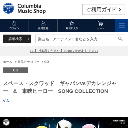
詳細検索
楽曲名・アーティスト名などを入力
楽曲名・アーティスト名などを入力
↓↓【ご確認ください】お知らせがあります↓↓
ホーム
>
商品カテゴリー
>
CD
スペース・スクワッド ギャバンvsデカレンジャ
ー & 東映ヒーロー SONG COLLECTION
V.A.