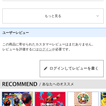
8 星空のメッセージ(2014ニュー・ミックス) ／ 歌/串田アキラ
9 スペース・スクワッド (オリジナル・カラオケ)
もっと見る
10 スペース・スクワッド (メロオケ)
ユーザーレビュー
11 ガールズ セイ ハレルヤ! (オリジナル・カラオケ)
12 ガールズ セイ ハレルヤ! (メロオケ)
この商品に寄せられたカスタマーレビューはまだありません。
レビューを評価するには
ログイン
が必要です。
13 おれが正義だ!ジャスピオン(TVサイズ) ／ 歌/アイ高野
14 時空戦士スピルバン(TVサイズ) ／ 歌/水木一郎
モノラル音源
15 ジライヤ(TVサイズ) ／ 歌/串田晃
16 超新星フラッシュマン(TVサイズ) ／ 歌/北原拓
モノラル音源
17 地球戦隊ファイブマン(TVサイズ) ／ 歌/鈴木けんじ