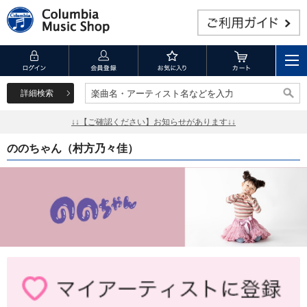
詳細検索
楽曲名・アーティスト名などを入力
楽曲名・アーティスト名などを入力
↓↓【ご確認ください】お知らせがあります↓↓
ののちゃん（村方乃々佳）