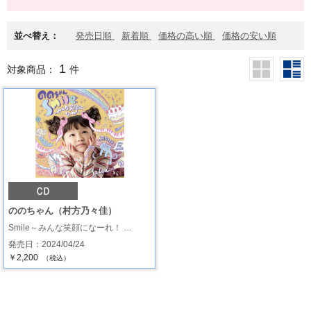
並べ替え：
発売日順
新着順
価格の高い順
価格の安い順
1
対象商品：
件
ののちゃん（村方乃々佳）
Smile～みんな笑顔になーれ！ …
発売日：2024/04/24
￥2,200
（税込）