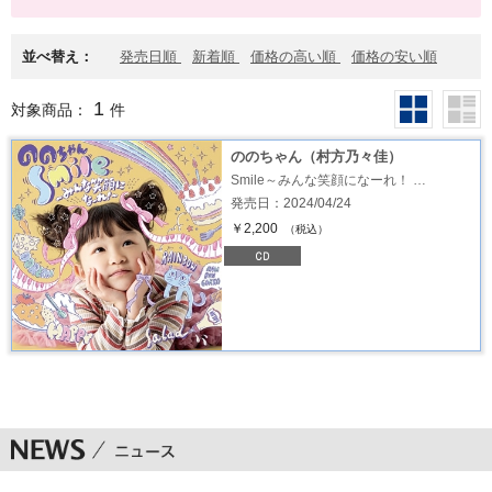
並べ替え：
発売日順
新着順
価格の高い順
価格の安い順
1
対象商品：
件
ののちゃん（村方乃々佳）
Smile～みんな笑顔になーれ！ …
発売日：2024/04/24
￥2,200
（税込）