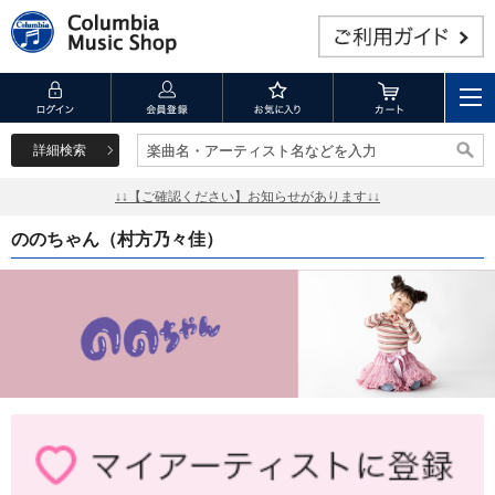
詳細検索
楽曲名・アーティスト名などを入力
楽曲名・アーティスト名などを入力
↓↓【ご確認ください】お知らせがあります↓↓
ののちゃん（村方乃々佳）