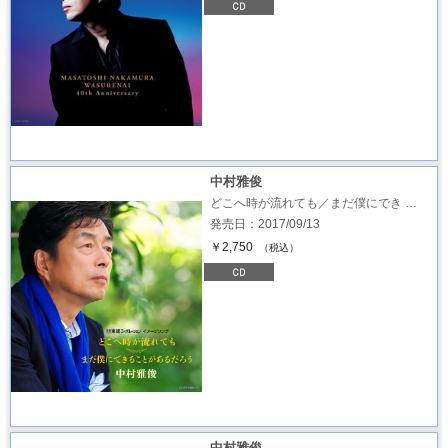
中村雅俊
どこへ時が流れても／まだ僕にでき …
発売日：2017/09/13
￥2,750
（税込）
中村雅俊