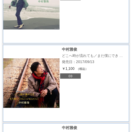
中村雅俊
どこへ時が流れても／まだ僕にでき …
発売日：2017/09/13
￥1,100
（税込）
中村雅俊