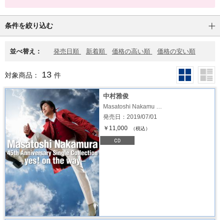
条件を絞り込む
並べ替え：
発売日順
新着順
価格の高い順
価格の安い順
13
対象商品：
件
中村雅俊
Masatoshi Nakamu …
発売日：2019/07/01
￥11,000
（税込）