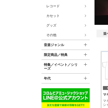
レコード
カセット
グッズ
並
その他
音楽ジャンル
限定商品／特典
特集／イベント／シリ
ーズ
年代
マ
マ
シ