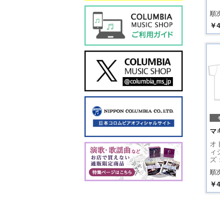
順
￥4
マ
オ
ィ
ズ
順
￥4