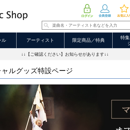
マキタスポーツ オフィシャルグッズ特設ページ 並び順：発売日順
特集
ンル
アーティスト
限定商品／特典
↓↓【ご確認ください】お知らせがあります↓↓
シャルグッズ特設ページ