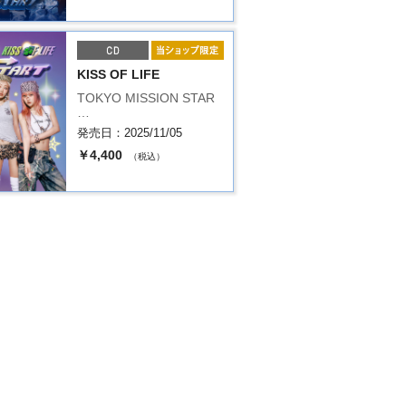
KISS OF LIFE
TOKYO MISSION STAR
…
発売日：2025/11/05
￥4,400
（税込）