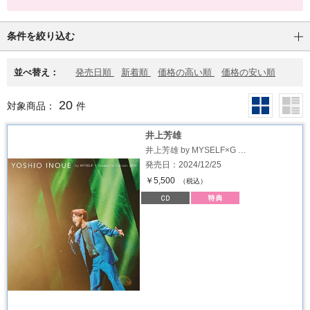
条件を絞り込む
並べ替え：
発売日順
新着順
価格の高い順
価格の安い順
20
対象商品：
件
井上芳雄
井上芳雄 by MYSELF×G …
発売日：2024/12/25
￥5,500
（税込）