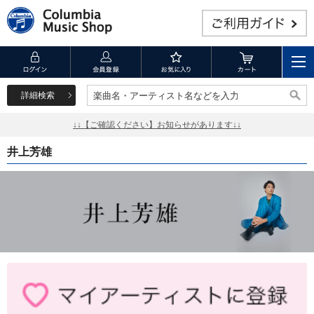
詳細検索
楽曲名・アーティスト名などを入力
楽曲名・アーティスト名などを入力
↓↓【ご確認ください】お知らせがあります↓↓
井上芳雄