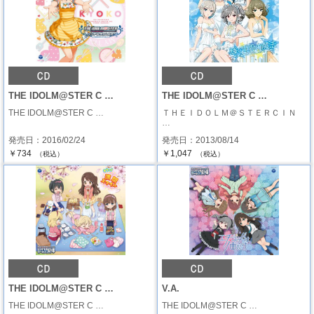
THE IDOLM@STER C …
THE IDOLM@STER C …
THE IDOLM@STER C …
ＴＨＥＩＤＯＬＭ＠ＳＴＥＲＣＩＮ
…
発売日：2016/02/24
発売日：2013/08/14
￥734
￥1,047
（税込）
（税込）
THE IDOLM@STER C …
V.A.
THE IDOLM@STER C …
THE IDOLM@STER C …