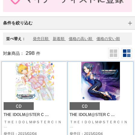
条件を絞り込む
並べ替え：
発売日順
新着順
価格の高い順
価格の安い順
298
対象商品：
件
THE IDOLM@STER C …
THE IDOLM@STER C …
ＴＨＥＩＤＯＬＭ＠ＳＴＥＲＣＩＮ
ＴＨＥＩＤＯＬＭ＠ＳＴＥＲＣＩＮ
…
…
発売日：2015/02/04
発売日：2015/02/04