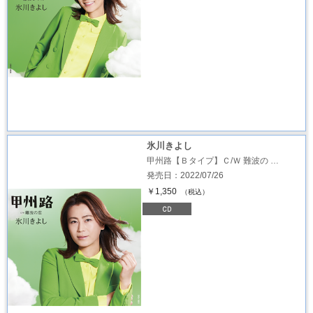
氷川きよし
甲州路【Ｂタイプ】Ｃ/Ｗ 難波の …
発売日：2022/07/26
￥1,350
（税込）