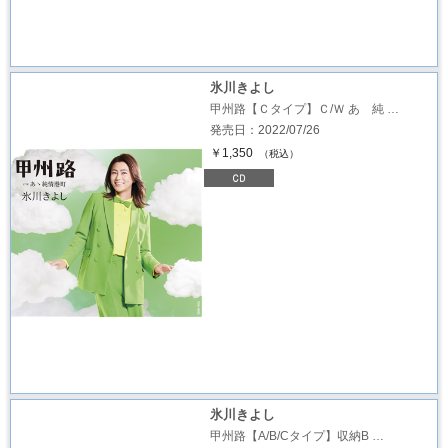
氷川きよし
甲州路【Ｃタイプ】Ｃ/Ｗ あゝ純 …
発売日：2022/07/26
￥1,350
（税込）
氷川きよし
甲州路【A/B/Cタイプ】収納B …