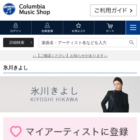
詳細検索
楽曲名・アーティスト名などを入力
楽曲名・アーティスト名などを入力
↓↓【ご確認ください】お知らせがあります↓↓
氷川きよし