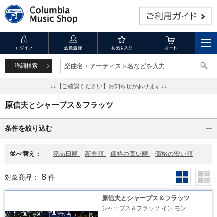
詳細検索
楽曲名・アーティスト名などを入力
楽曲名・アーティスト名などを入力
↓↓【ご確認ください】お知らせがあります↓↓
原信夫とシャープス＆フラッツ
条件を絞り込む
並べ替え：
発売日順
新着順
価格の高い順
価格の安い順
8
対象商品：
件
原信夫とシャープス＆フラッツ
シャープス＆フラッツ イン モン …