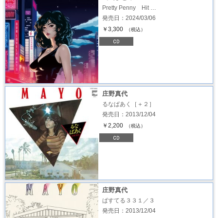
Pretty Penny Hit …
発売日：2024/03/06
￥3,300
（税込）
庄野真代
るなぱあく［＋２］
発売日：2013/12/04
￥2,200
（税込）
庄野真代
ぱすてる３３１／３
発売日：2013/12/04