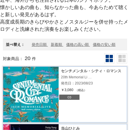
近年、海外からも注目される日本のシティポップ。
懐かしいあの曲も、知らなかった曲も、今あらためて聴く
と新しい発見があるはず。
高度成長期のきらびやかさとノスタルジーを併せ持ったメ
ロディと洗練された演奏をお楽しみください。
並べ替え：
発売日順
新着順
価格の高い順
価格の安い順
20
対象商品：
件
センチメンタル・シティ・ロマンス
20th Memorial Li …
発売日：2023/08/23
￥3,080
（税込）
当山ひとみ