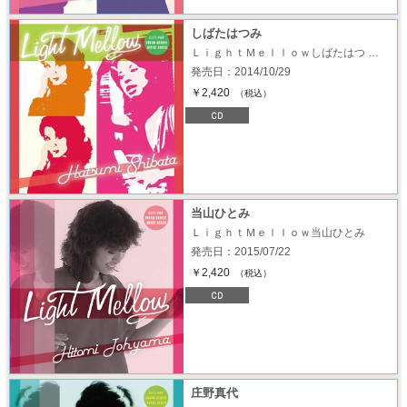
しばたはつみ
ＬｉｇｈｔＭｅｌｌｏｗしばたはつ …
発売日：2014/10/29
￥2,420
（税込）
当山ひとみ
ＬｉｇｈｔＭｅｌｌｏｗ当山ひとみ
発売日：2015/07/22
￥2,420
（税込）
庄野真代