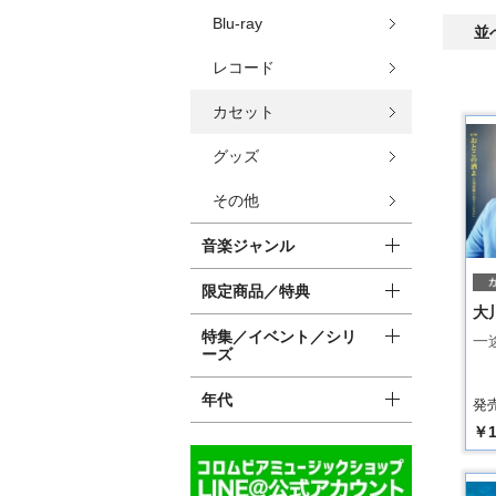
Blu-ray
並
レコード
カセット
グッズ
その他
音楽ジャンル
限定商品／特典
大
特集／イベント／シリ
一
ーズ
年代
発売
￥1