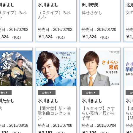
川きよし
氷川きよし
田川寿美
北
Ｂタイプ）みれ
（Ｃタイプ）みれ
倖せさがし
女
心
ん心
日：2016/02/02
発売日：2016/02/02
発売日：2016/01/20
発売日
,324
￥1,324
￥1,324
￥1
（税込）
（税込）
（税込）
川たかし
氷川きよし
氷川きよし
氷
岳
【通常盤】新・演
【Ａタイプ】さす
【
歌名曲コレクショ
らい慕情／貝がら
ら
ン
子守 …
【M
日：2015/08/19
発売日：2015/07/08
発売日：2015/03/04
発売日
,324
￥3,157
￥1,324
￥1