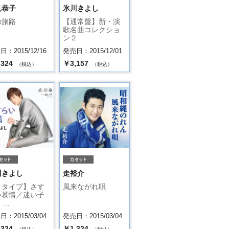
見恭子
氷川きよし
の旅路
【通常盤】新・演
歌名曲コレクショ
ン２
：2015/12/16
発売日：2015/12/01
,324
￥3,157
（税込）
（税込）
川きよし
走裕介
Ｂタイプ】さす
風来ながれ唄
い慕情／迷い子
 …
：2015/03/04
発売日：2015/03/04
,324
￥1,324