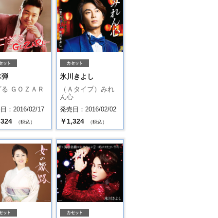
木弾
氷川きよし
ざる ＧＯＺＡＲ
（Ａタイプ）みれ
ん心
：2016/02/17
発売日：2016/02/02
,324
￥1,324
（税込）
（税込）