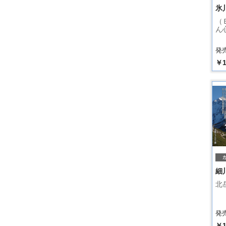
氷
（
ん
発売
￥1
細
北
発売
￥1