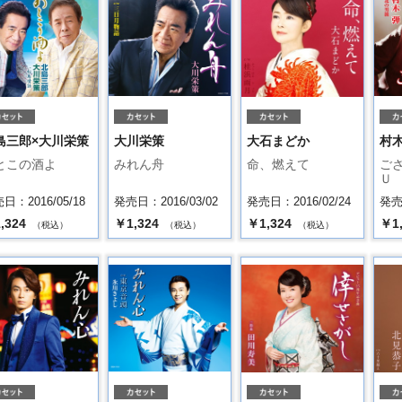
島三郎×大川栄策
大川栄策
大石まどか
村
とこの酒よ
みれん舟
命、燃えて
ご
Ｕ
日：2016/05/18
発売日：2016/03/02
発売日：2016/02/24
発売日
,324
￥1,324
￥1,324
￥1
（税込）
（税込）
（税込）