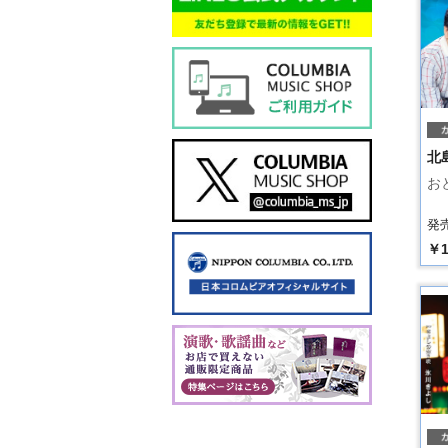
北
お
発売
￥1