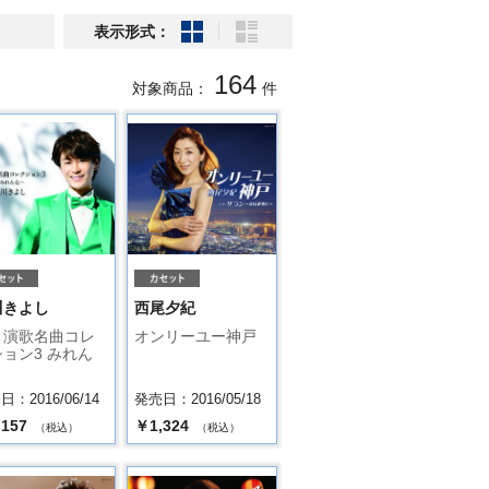
表示形式：
164
対象商品：
件
川きよし
西尾夕紀
・演歌名曲コレ
オンリーユー神戸
ョン3 みれん
：2016/06/14
発売日：2016/05/18
,157
￥1,324
（税込）
（税込）