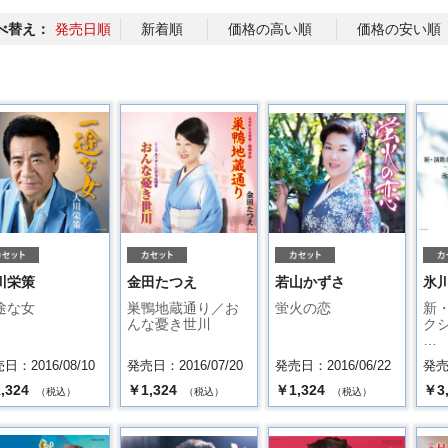
べ替え：
発売日順
新着順
価格の高い順
価格の安い順
川栄策
金田たつえ
若山かずさ
氷
途な女
巣鴨地蔵通り／お
蛍火の恋
新
んな憂き世川
クシ
…
日：2016/08/10
発売日：2016/07/20
発売日：2016/06/22
発売日
,324
￥1,324
￥1,324
￥3
（税込）
（税込）
（税込）