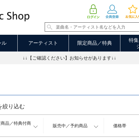
カセット 並び順：発売日順 7／9ページ
特集
ンル
アーティスト
限定商品／特典
↓↓【ご確認ください】お知らせがあります↓↓
を絞り込む
定商品／特典付商
販売中／予約商品
価格帯