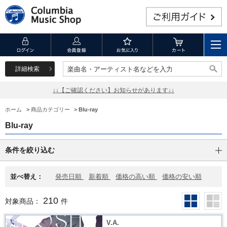
詳細検索
楽曲名・アーティスト名などを入力
楽曲名・アーティスト名などを入力
↓↓【ご確認ください】お知らせがあります↓↓
ホーム
>
商品カテゴリー
>
Blu-ray
Blu-ray
条件を絞り込む
並べ替え：
発売日順
新着順
価格の高い順
価格の安い順
210
対象商品：
件
V.A.