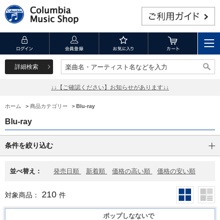
詳細検索
楽曲名・アーティスト名などを入力
楽曲名・アーティスト名などを入力
↓↓【ご確認ください】お知らせがあります↓↓
ホーム
>
商品カテゴリー
>
Blu-ray
Blu-ray
条件を絞り込む
並べ替え：
発売日順
新着順
価格の高い順
価格の安い順
210
対象商品：
件
ポップしなないで