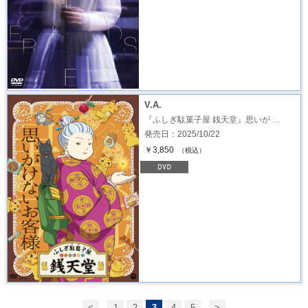
V.A.
『ふしぎ駄菓子屋 銭天堂』思いが …
発売日：2025/10/22
￥3,850
（税込）
<
1
2
3
4
5
>