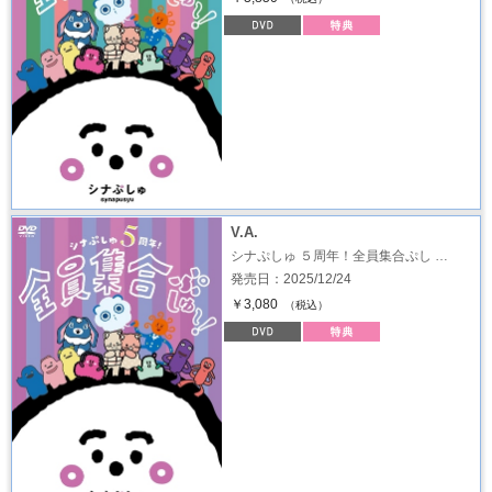
V.A.
シナぷしゅ ５周年！全員集合ぷし …
発売日：2025/12/24
￥3,080
（税込）