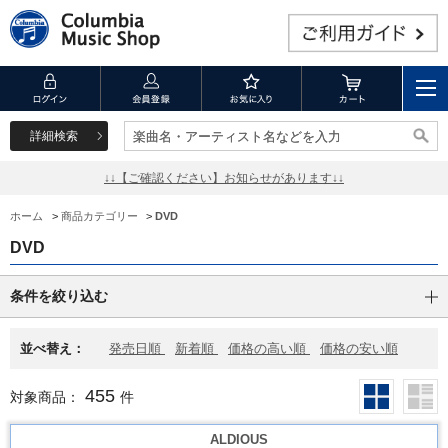
詳細検索
楽曲名・アーティスト名などを入力
楽曲名・アーティスト名などを入力
↓↓【ご確認ください】お知らせがあります↓↓
ホーム
>
商品カテゴリー
>
DVD
DVD
条件を絞り込む
並べ替え：
発売日順
新着順
価格の高い順
価格の安い順
455
対象商品：
件
ALDIOUS