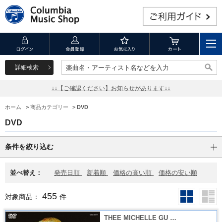
詳細検索
楽曲名・アーティスト名などを入力
楽曲名・アーティスト名などを入力
↓↓【ご確認ください】お知らせがあります↓↓
ホーム
>
商品カテゴリー
>
DVD
DVD
条件を絞り込む
並べ替え：
発売日順
新着順
価格の高い順
価格の安い順
455
対象商品：
件
THEE MICHELLE GU …