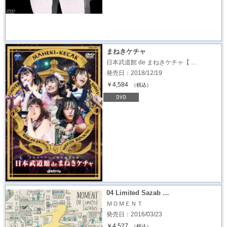
まねきケチャ
日本武道館 de まねきケチャ【 …
発売日：2018/12/19
￥4,584
（税込）
04 Limited Sazab …
ＭＯＭＥＮＴ
発売日：2016/03/23
￥4,527
（税込）