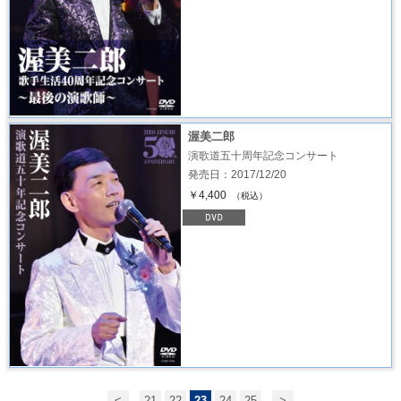
渥美二郎
演歌道五十周年記念コンサート
発売日：2017/12/20
￥4,400
（税込）
<
21
22
23
24
25
>