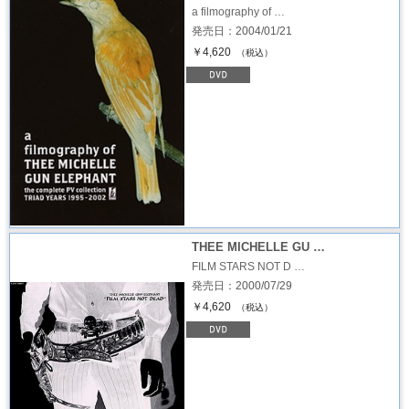
a filmography of …
発売日：2004/01/21
￥4,620
（税込）
THEE MICHELLE GU …
FILM STARS NOT D …
発売日：2000/07/29
￥4,620
（税込）