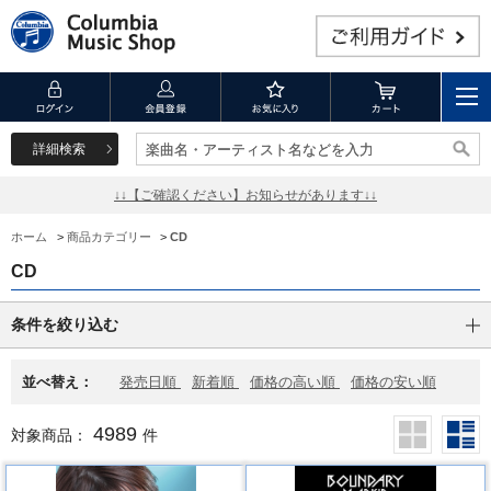
詳細検索
楽曲名・アーティスト名などを入力
楽曲名・アーティスト名などを入力
↓↓【ご確認ください】お知らせがあります↓↓
ホーム
>
商品カテゴリー
>
CD
CD
条件を絞り込む
並べ替え：
発売日順
新着順
価格の高い順
価格の安い順
4989
対象商品：
件