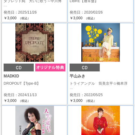
タブレット純 大いに歌う～中川博
LIBRE【通常盤】
…
発売日：2025/11/26
発売日：2020/02/26
￥3,000
￥3,000
（税込）
（税込）
MADKID
平山みき
DROPOUT【Type-B】
トライアングル 筒美京平☆橋本淳
…
発売日：2024/11/13
発売日：2022/05/25
￥3,000
￥3,000
（税込）
（税込）