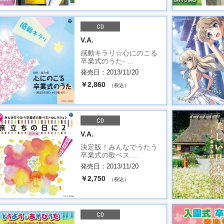
V.A.
感動キラリ☆心にのこる
卒業式のうた- …
発売日：2013/11/20
￥2,860
（税込）
V.A.
決定版！みんなでうたう
卒業式の歌ベス …
発売日：2013/11/20
￥2,750
（税込）