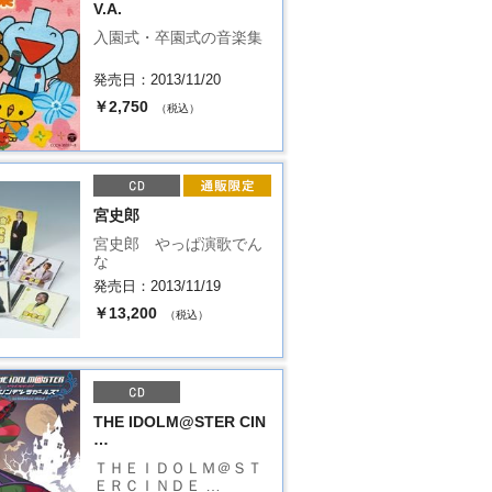
V.A.
入園式・卒園式の音楽集
発売日：2013/11/20
￥2,750
（税込）
宮史郎
宮史郎 やっぱ演歌でん
な
発売日：2013/11/19
￥13,200
（税込）
THE IDOLM@STER CIN
…
ＴＨＥＩＤＯＬＭ＠ＳＴ
ＥＲＣＩＮＤＥ …