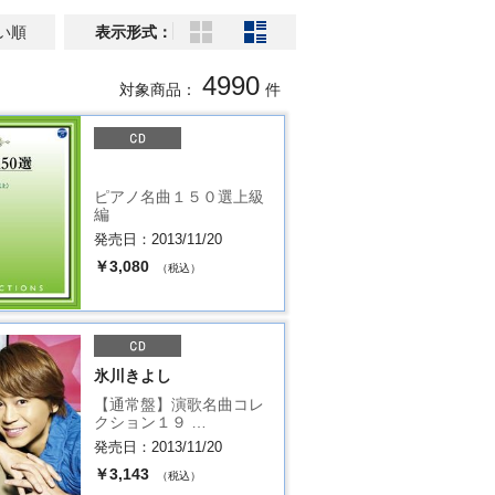
い順
表示形式：
4990
対象商品：
件
ピアノ名曲１５０選上級
編
発売日：2013/11/20
￥3,080
（税込）
氷川きよし
【通常盤】演歌名曲コレ
クション１９ …
発売日：2013/11/20
￥3,143
（税込）