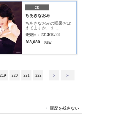
ちあきなおみ
ちあきなおみの喝采おぼ
えてますか、１ …
発売日：2013/10/23
￥3,080
（税込）
219
220
221
222
履歴を残さない