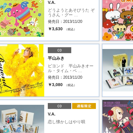
V.A.
どうようとあそびうた ぞ
うさん・グー …
発売日：2013/11/20
￥3,630
（税込）
平山みき
ビヨンド 平山みきオー
ル・タイム・ベ …
発売日：2013/11/20
￥3,080
（税込）
V.A.
恋し懐かしはやり唄