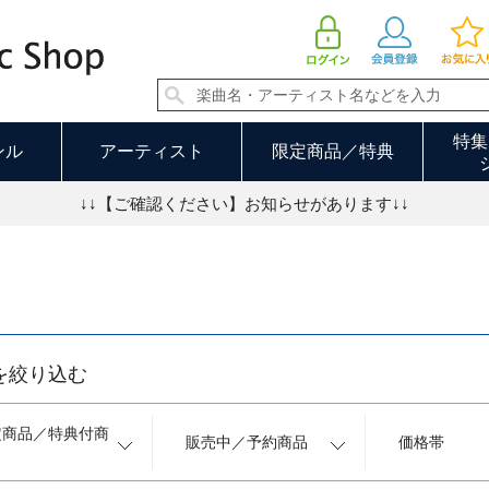
CD 218／250ページ
特集
ンル
アーティスト
限定商品／特典
↓↓【ご確認ください】お知らせがあります↓↓
を絞り込む
定商品／特典付商
販売中／予約商品
価格帯