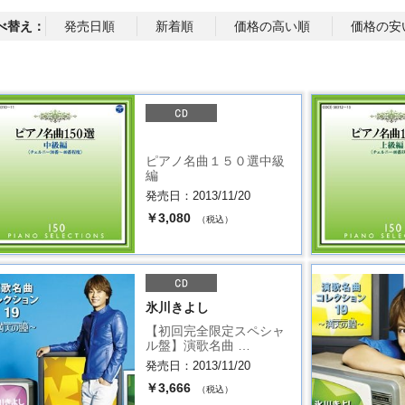
べ替え：
発売日順
新着順
価格の高い順
価格の安
ピアノ名曲１５０選中級
編
発売日：2013/11/20
￥3,080
（税込）
氷川きよし
【初回完全限定スペシャ
ル盤】演歌名曲 …
発売日：2013/11/20
￥3,666
（税込）