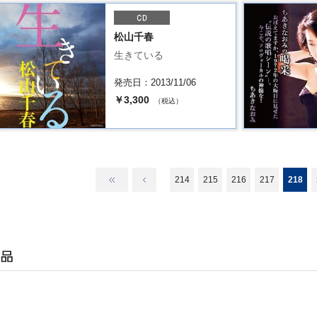
松山千春
生きている
発売日：2013/11/06
￥3,300
（税込）
214
215
216
217
218