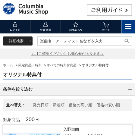
詳細検索
楽曲名・アーティスト名などを入力
楽曲名・アーティスト名などを入力
↓↓【ご確認ください】お知らせがあります↓↓
ホーム
>
限定商品／特典
>
すべての特典付商品
>
オリジナル特典付
オリジナル特典付
条件を絞り込む
並べ替え：
発売日順
新着順
価格の高い順
価格の安い順
200
対象商品：
件
入野自由