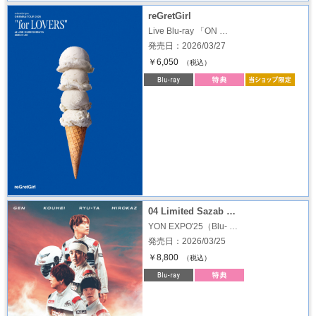
reGretGirl
Live Blu-ray 「ON …
発売日：2026/03/27
￥6,050
（税込）
04 Limited Sazab …
YON EXPO'25（Blu- …
発売日：2026/03/25
￥8,800
（税込）