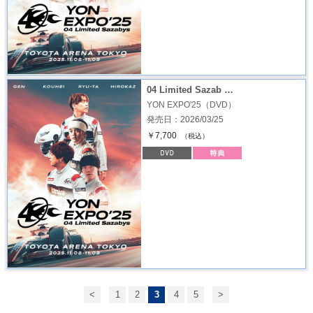
04 Limited Sazab …
YON EXPO'25（DVD）
発売日：2026/03/25
￥7,700
（税込）
<
1
2
3
4
5
>