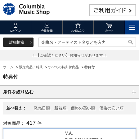
詳細検索
楽曲名・アーティスト名などを入力
楽曲名・アーティスト名などを入力
↓↓【ご確認ください】お知らせがあります↓↓
ホーム
>
限定商品／特典
>
すべての特典付商品
>
特典付
特典付
条件を絞り込む
並べ替え：
発売日順
新着順
価格の高い順
価格の安い順
417
対象商品：
件
V.A.