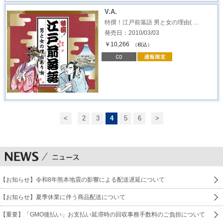
V.A.
特撰！江戸前落語 男と女の理由( …
発売日：2010/03/03
￥10,266
（税込）
<
2
3
4
5
6
>
【お知らせ】令和8年熊本地震の影響による配送遅延について
【お知らせ】夏季休業に伴う商品配送について
【重要】「GMO後払い」お支払い延滞時の回収事務手数料のご負担について