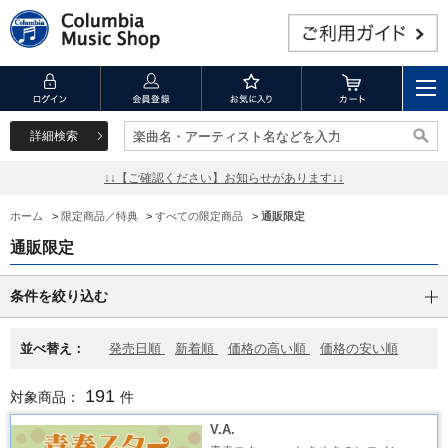
詳細検索
楽曲名・アーティスト名などを入力
楽曲名・アーティスト名などを入力
↓↓【ご確認ください】お知らせがあります↓↓
ホーム
>
限定商品／特典
>
すべての限定商品
>
通販限定
通販限定
条件を絞り込む
並べ替え：
発売日順
新着順
価格の高い順
価格の安い順
191
対象商品：
件
V.A.