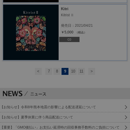
Kitri
Kitrist Ⅱ
発売日：2021/04/21
￥5,000
（税込）
<
7
8
9
10
11
>
【お知らせ】令和8年熊本地震の影響による配送遅延について
【お知らせ】夏季休業に伴う商品配送について
【重要】「GMO後払い」お支払い延滞時の回収事務手数料のご負担について