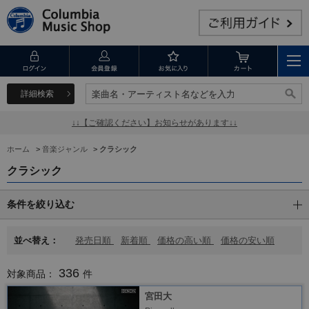
詳細検索
楽曲名・アーティスト名などを入力
楽曲名・アーティスト名などを入力
↓↓【ご確認ください】お知らせがあります↓↓
ホーム
>
音楽ジャンル
>
クラシック
クラシック
条件を絞り込む
並べ替え：
発売日順
新着順
価格の高い順
価格の安い順
336
対象商品：
件
宮田大