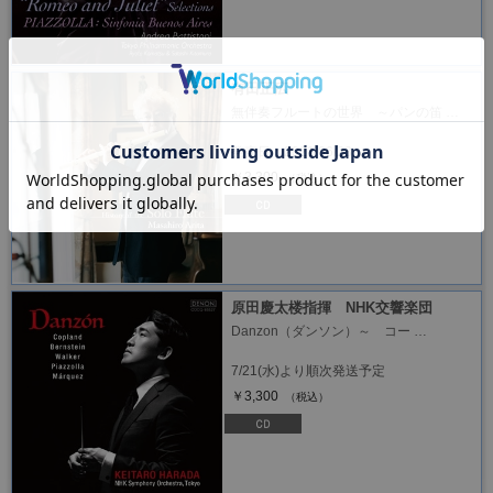
有田正広
無伴奏フルートの世界 ～パンの笛 …
発売日：2021/06/23
￥3,300
（税込）
原田慶太楼指揮 NHK交響楽団
Danzon（ダンソン）～ コー …
7/21(水)より順次発送予定
￥3,300
（税込）