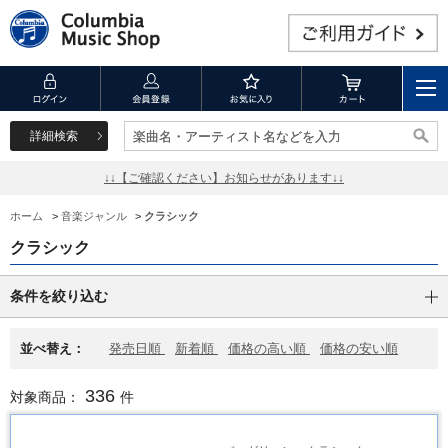
詳細検索
楽曲名・アーティスト名などを入力
楽曲名・アーティスト名などを入力
↓↓【ご確認ください】お知らせがあります↓↓
ホーム
>
音楽ジャンル
>
クラシック
クラシック
条件を絞り込む
並べ替え：
発売日順
新着順
価格の高い順
価格の安い順
336
対象商品：
件