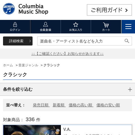
詳細検索
楽曲名・アーティスト名などを入力
楽曲名・アーティスト名などを入力
↓↓【ご確認ください】お知らせがあります↓↓
ホーム
>
音楽ジャンル
>
クラシック
クラシック
条件を絞り込む
並べ替え：
発売日順
新着順
価格の高い順
価格の安い順
336
対象商品：
件
V.A.