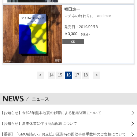
福田進一
マチネの終わりに and mor …
発売日：2019/09/18
￥3,300
（税込）
<
14
15
16
17
18
>
【お知らせ】令和8年熊本地震の影響による配送遅延について
【お知らせ】夏季休業に伴う商品配送について
【重要】「GMO後払い」お支払い延滞時の回収事務手数料のご負担について