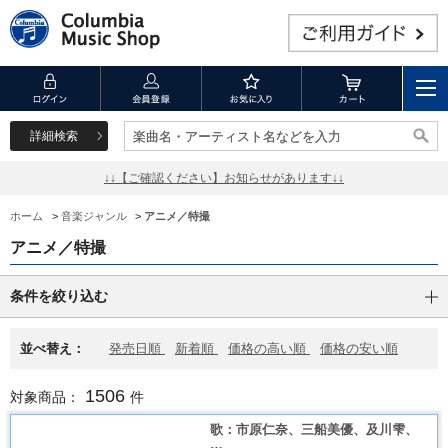
詳細検索
楽曲名・アーティスト名などを入力
楽曲名・アーティスト名などを入力
↓↓【ご確認ください】お知らせがあります↓↓
ホーム
>
音楽ジャンル
>
アニメ／特撮
アニメ／特撮
条件を絞り込む
並べ替え：
発売日順
新着順
価格の高い順
価格の安い順
1506
対象商品：
件
歌：市原仁奈、三船美優、及川雫、
…