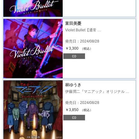
富田美憂
Violet Bullet【通常 …
発売日：2024/08/28
￥3,300
（税込）
林ゆうき
伊藤潤二『マニアック』オリジナル …
発売日：2024/08/28
￥3,850
（税込）