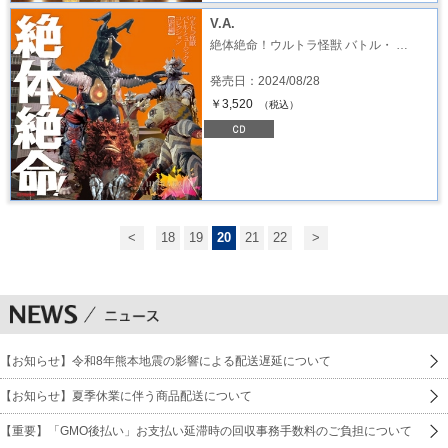
V.A.
絶体絶命！ウルトラ怪獣 バトル・ …
発売日：2024/08/28
￥3,520
（税込）
<
18
19
20
21
22
>
【お知らせ】令和8年熊本地震の影響による配送遅延について
【お知らせ】夏季休業に伴う商品配送について
【重要】「GMO後払い」お支払い延滞時の回収事務手数料のご負担について