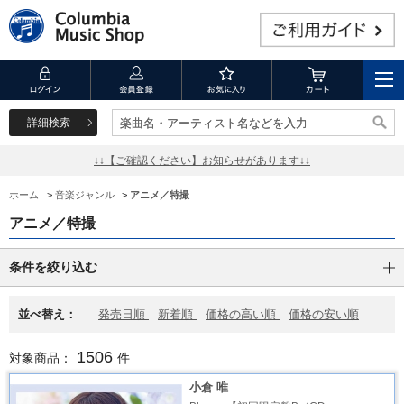
詳細検索
楽曲名・アーティスト名などを入力
楽曲名・アーティスト名などを入力
↓↓【ご確認ください】お知らせがあります↓↓
ホーム
>
音楽ジャンル
>
アニメ／特撮
アニメ／特撮
条件を絞り込む
並べ替え：
発売日順
新着順
価格の高い順
価格の安い順
1506
対象商品：
件
小倉 唯