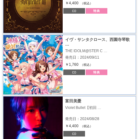
￥4,400
（税込）
イヴ・サンタクロース、西園寺琴歌
…
THE IDOLM@STER C …
発売日：2024/09/11
￥1,760
（税込）
富田美憂
Violet Bullet【初回 …
発売日：2024/08/28
￥4,400
（税込）