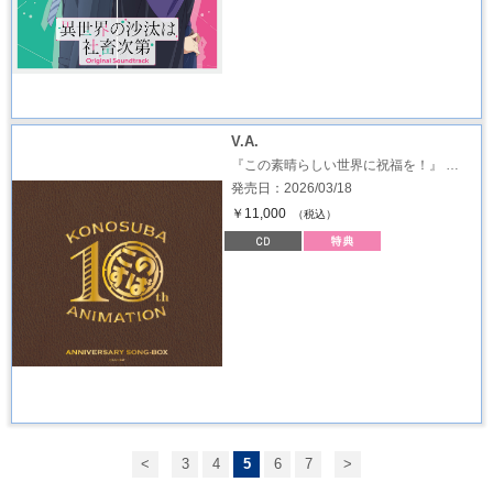
V.A.
『この素晴らしい世界に祝福を！』 …
発売日：2026/03/18
￥11,000
（税込）
<
3
4
5
6
7
>