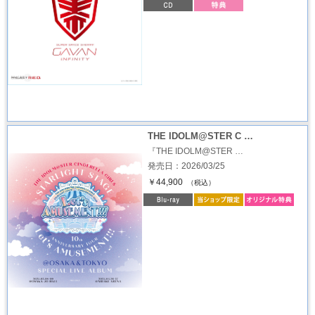
THE IDOLM@STER C …
『THE IDOLM@STER …
発売日：2026/03/25
￥44,900
（税込）