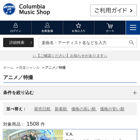
詳細検索
楽曲名・アーティスト名などを入力
楽曲名・アーティスト名などを入力
↓↓【ご確認ください】お知らせがあります↓↓
ホーム
>
音楽ジャンル
>
アニメ／特撮
アニメ／特撮
条件を絞り込む
並べ替え：
発売日順
新着順
価格の高い順
価格の安い順
1508
対象商品：
件
V.A.