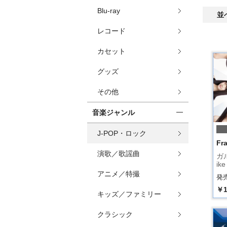
Blu-ray
並
レコード
カセット
グッズ
その他
音楽ジャンル
J-POP・ロック
Fra
演歌／歌謡曲
ガル
ik
アニメ／特撮
発売
￥1
キッズ／ファミリー
クラシック