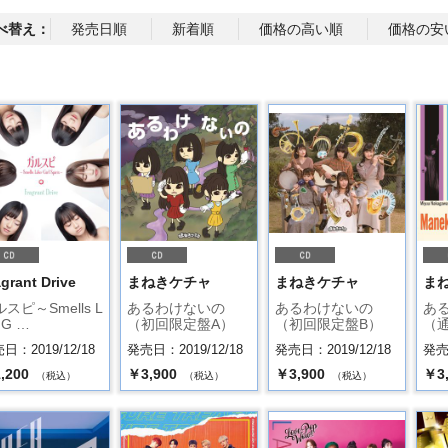
べ替え：
発売日順
新着順
価格の高い順
価格の安
grant Drive
まねきケチャ
まねきケチャ
ま
スピ～Smells L
あるわけないの
あるわけないの
あ
e G …
（初回限定盤A）
（初回限定盤B）
（
日：2019/12/18
発売日：2019/12/18
発売日：2019/12/18
発売日
,200
￥3,900
￥3,900
￥3
（税込）
（税込）
（税込）