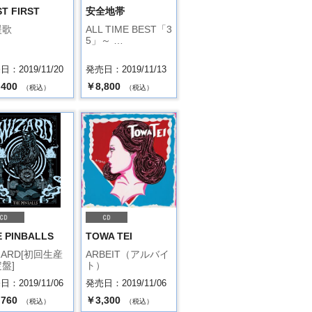
T FIRST
安全地帯
援歌
ALL TIME BEST「3
5」～ …
：2019/11/20
発売日：2019/11/13
,400
￥8,800
（税込）
（税込）
 PINBALLS
TOWA TEI
ZARD[初回生産
ARBEIT（アルバイ
盤]
ト）
：2019/11/06
発売日：2019/11/06
,760
￥3,300
（税込）
（税込）