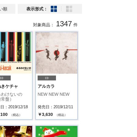
い順
表示形式：
1347
対象商品：
件
ねきケチャ
アルカラ
るわけないの
NEW NEW NEW
通常盤）
：2019/12/18
発売日：2019/12/11
,100
￥3,630
（税込）
（税込）