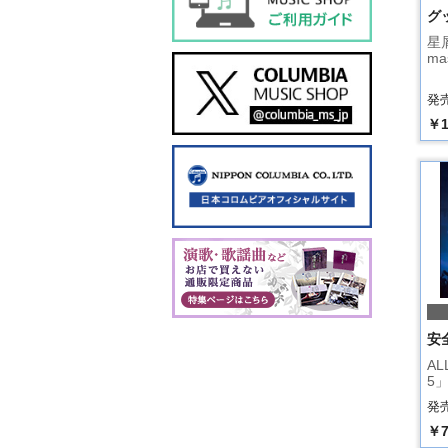
グ
星屑
ma
発売
￥1
安
AL
5
発売
￥7