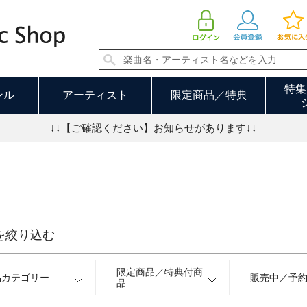
J-POP・ロック 40／68ページ
特集
ンル
アーティスト
限定商品／特典
↓↓【ご確認ください】お知らせがあります↓↓
を絞り込む
限定商品／特典付商
品カテゴリー
販売中／予
品