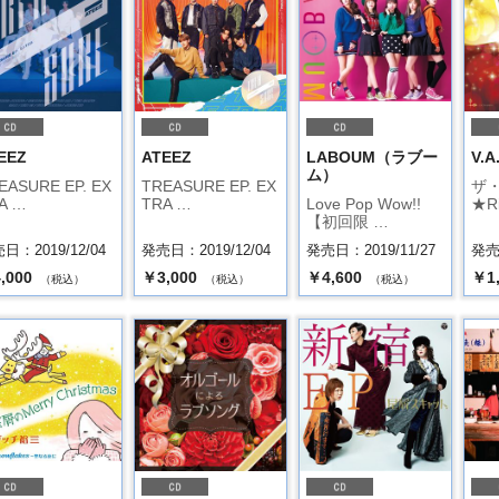
EEZ
ATEEZ
LABOUM（ラブー
V.A
ム）
EASURE EP. EX
TREASURE EP. EX
ザ・
A …
TRA …
Love Pop Wow!!
★R
【初回限 …
日：2019/12/04
発売日：2019/12/04
発売日：2019/11/27
発売日
,000
￥3,000
￥4,600
￥1
（税込）
（税込）
（税込）