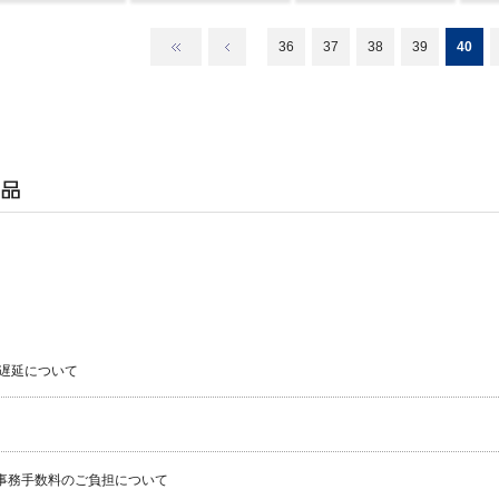
36
37
38
39
40
遅延について
事務手数料のご負担について