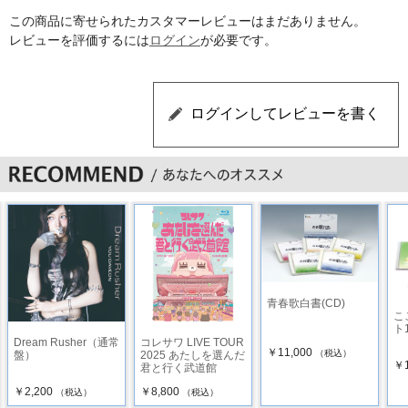
この商品に寄せられたカスタマーレビューはまだありません。
レビューを評価するには
ログイン
が必要です。
青春歌白書(CD)
こ
ト
Dream Rusher（通常
コレサワ LIVE TOUR
￥11,000
（税込）
盤）
2025 あたしを選んだ
￥1
君と行く武道館
￥2,200
￥8,800
（税込）
（税込）