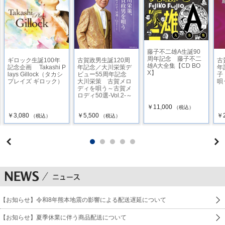
藤子不二雄A生誕90
周年記念 藤子不二
ギロック生誕100年
古賀政男生誕120周
古
雄A大全集【CD BO
記念企画 Takashi P
年記念／大川栄策デ
年
X】
lays Gillock（タカシ
ビュー55周年記念
子
プレイズ ギロック）
大川栄策 古賀メロ
唄
ディを唄う～古賀メ
ロディ50選-Vol.2-～
￥11,000
（税込）
￥3,080
￥5,500
￥2
（税込）
（税込）
【お知らせ】令和8年熊本地震の影響による配送遅延について
【お知らせ】夏季休業に伴う商品配送について