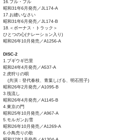
16.フル・フル
昭和31年6月発売／JL174-A
17.お縫いなさい
昭和31年6月発売／JL174-B
18.＜ボーナス・トラック＞
ひとつの心(ナレーション入り)
昭和26年10月発売／A1256-A
DISC-2
1.ブギウギ巴里
昭和24年4月発売／A537-A
2.虎狩りの唄
(共演：登代春枝、青葉しげる、明石照子)
昭和26年2月発売／A1095-B
3.筏流し
昭和26年4月発売／A1145-B
4.東京の門
昭和25年10月発売／A967-A
5.モルガンお雪
昭和26年10月発売／A1269-A
6.小鳥売りの歌
昭和27年1月発売／A1304-A