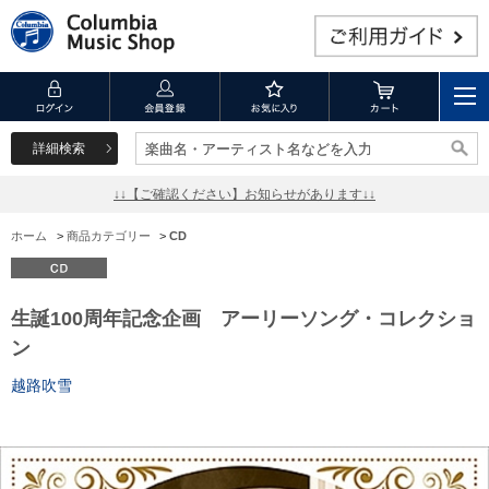
詳細検索
楽曲名・アーティスト名などを入力
楽曲名・アーティスト名などを入力
↓↓【ご確認ください】お知らせがあります↓↓
ホーム
>
商品カテゴリー
>
CD
生誕100周年記念企画 アーリーソング・コレクショ
ン
越路吹雪