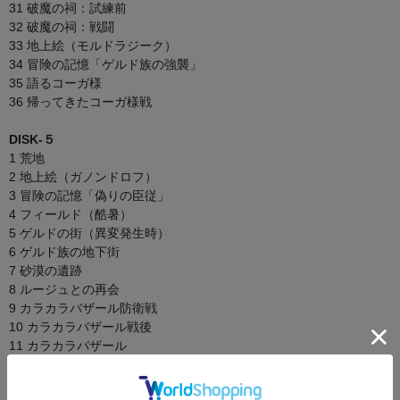
31 破魔の祠：試練前
32 破魔の祠：戦闘
33 地上絵（モルドラジーク）
34 冒険の記憶「ゲルド族の強襲」
35 語るコーガ様
36 帰ってきたコーガ様戦
DISK-５
1 荒地
2 地上絵（ガノンドロフ）
3 冒険の記憶「偽りの臣従」
4 フィールド（酷暑）
5 ゲルドの街（異変発生時）
6 ゲルド族の地下街
7 砂漠の遺跡
8 ルージュとの再会
9 カラカラバザール防衛戦
10 カラカラバザール戦後
11 カラカラバザール
12 ゲルドの街防衛戦
13 ゲルドの街防衛成功