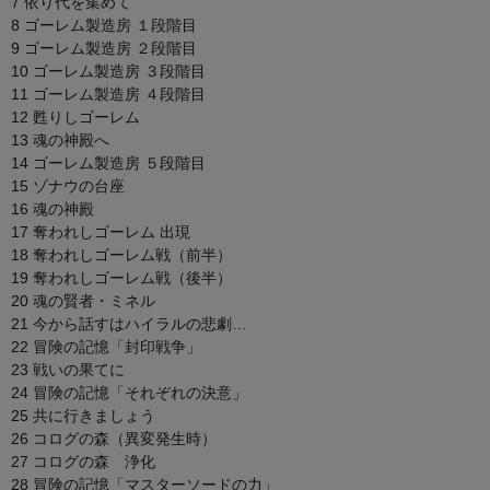
7 依り代を集めて
8 ゴーレム製造房 １段階目
9 ゴーレム製造房 ２段階目
10 ゴーレム製造房 ３段階目
11 ゴーレム製造房 ４段階目
12 甦りしゴーレム
13 魂の神殿へ
14 ゴーレム製造房 ５段階目
15 ゾナウの台座
16 魂の神殿
17 奪われしゴーレム 出現
18 奪われしゴーレム戦（前半）
19 奪われしゴーレム戦（後半）
20 魂の賢者・ミネル
21 今から話すはハイラルの悲劇…
22 冒険の記憶「封印戦争」
23 戦いの果てに
24 冒険の記憶「それぞれの決意」
25 共に行きましょう
26 コログの森（異変発生時）
27 コログの森 浄化
28 冒険の記憶「マスターソードの力」