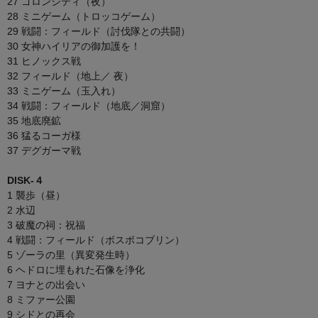
27 ゴロンシティ（夜）
28 ミニゲーム（トロッコゲーム）
29 戦闘：フィールド（討伐隊との共闘）
30 女神ハイリアの御加護を！
31 ヒノックス戦
32 フィールド（地上／ 夜）
33 ミニゲーム（玉入れ）
34 戦闘：フィールド（地底／洞窟）
35 地底廃鉱
36 猛るコーガ様
37 デグガーマ戦
DISK-４
1 襲歩（昼）
2 水辺
3 破魔の祠：祝福
4 戦闘：フィールド（ボスボコブリン）
5 ゾーラの里（異変発生時）
6 ヘドロに埋もれた石像を浄化
7 ヨナとの出会い
8 ミファー公園
9 シドとの再会