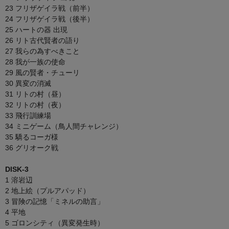
23 フリザゲイラ戦（前半）
24 フリザゲイラ戦（後半）
25 ハートの器 出現
26 リト古代賢者の語り
27 我らの為すべきこと
28 我が一族の使命
29 風の賢者・チューリ
30 異変の消滅
31 リトの村（昼）
32 リトの村（夜）
33 飛行訓練場
34 ミニゲーム（鳥人間チャレンジ）
35 驕るコーガ様
36 グリオーク戦
DISK-3
1 溶岩辺
2 地上絵（プルアパッド）
3 冒険の記憶「ミネルの助言」
4 平地
5 ゴロンシティ（異変発生時）