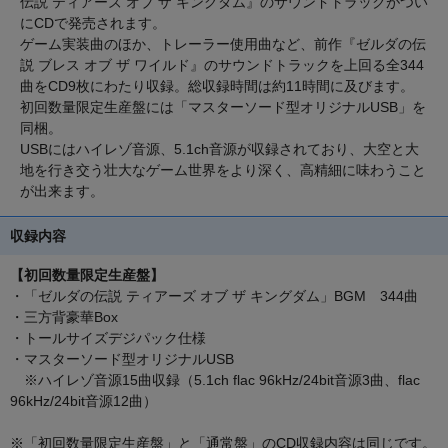
伝説 ティアーズ オブ ザ キングダム』のサウンドトラックがつい
にCDで発売されます。
ゲーム実装曲のほか、トレーラー使用曲など、前作『ゼルダの伝
説 ブレス オブ ザ ワイルド』のサウンドトラックを上回る全344
曲をCD9枚にわたり収録。総収録時間は約11時間に及びます。
初回数量限定生産盤には「マスターソード型オリジナルUSB」を
同梱。
USBにはハイレゾ音源、5.1ch音源が収録されており、大空と大
地を行き交う壮大なゲーム世界をより深く、高精細に味わうこと
が出来ます。
収録内容
【初回数量限定生産盤】
・「ゼルダの伝説 ティアーズ オブ ザ キングダム」BGM 344曲
・三方背豪華Box
・トールサイズデジパック仕様
・マスターソード型オリジナルUSB
※ハイレゾ音源15曲収録（5.1ch flac 96kHz/24bit音源3曲、flac
96kHz/24bit音源12曲）
※「初回数量限定生産盤」と「通常盤」のCD収録内容は同じです。