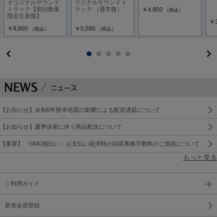
オリジナルサウンド
リジナルサウンドト
トラック【初回数量
ラック （通常盤）
￥4,950
（税込）
限定生産盤】
￥3
￥8,800
￥5,500
（税込）
（税込）
【お知らせ】令和8年熊本地震の影響による配送遅延について
【お知らせ】夏季休業に伴う商品配送について
【重要】「GMO後払い」お支払い延滞時の回収事務手数料のご負担について
もっと見る
ご利用ガイド
新規会員登録