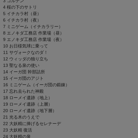
3 コルテン
4 桜の下のサトリ
5 イチカラ村（昼）
6 イチカラ村（夜）
7 ミニゲーム（イチカラリー）
8 エノキダ工務店 作業場（昼）
9 エノキダ工務店 作業場（夜）
10 お日様気球に乗って
11 サヴォークなのダ！
12 ウィッダの独り立ち
13 聖なる泉の使い
14 イーガ団 幹部詰所
15 イーガ団のアジト
16 ミニゲーム（イーガ団の鍛錬）
17 忘れ去られた神殿
18 ローメイ遺跡（地上）
19 ローメイ遺跡（上層）
20 ローメイ遺跡（地下層）
21 光る木のうえで
22 大妖精に捧げるセレナーデ
23 大妖精 復活
24 大妖精の泉