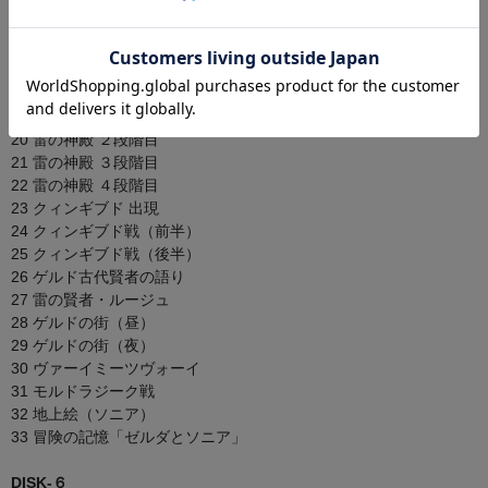
14 砂漠での幻視
15 ゲルド大ピラミッド 出現
16 クィンギブド 登場
17 クィンギブド戦（初遭遇）
18 戦闘：神殿
19 雷の神殿 １段階目
20 雷の神殿 ２段階目
21 雷の神殿 ３段階目
22 雷の神殿 ４段階目
23 クィンギブド 出現
24 クィンギブド戦（前半）
25 クィンギブド戦（後半）
26 ゲルド古代賢者の語り
27 雷の賢者・ルージュ
28 ゲルドの街（昼）
29 ゲルドの街（夜）
30 ヴァーイミーツヴォーイ
31 モルドラジーク戦
32 地上絵（ソニア）
33 冒険の記憶「ゼルダとソニア」
DISK-６