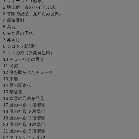
1 フィールド（極寒）
2 地上絵（古のハイラル城）
3 冒険の記憶「見知らぬ世界」
4 瘴気魔戦
5 高地
6 赤き月の予兆
7 赤き月
8 シロツメ新聞社
9 リトの村（異変発生時）
10 チューリとの再会
11 民家
12 弓を取られたチューリ
13 来襲
14 雲の調査へ
15 積乱雲
16 吹雪の元凶を発見
17 風の神殿 １段階目
18 風の神殿 ２段階目
19 風の神殿 ３段階目
20 風の神殿 ４段階目
21 風の神殿 ５段階目
22 フリザゲイラ 出現