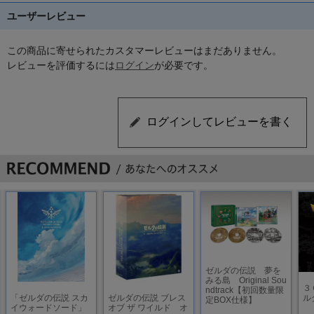
ユーザーレビュー
この商品に寄せられたカスタマーレビューはまだありません。
レビューを評価するには
ログイン
が必要です。
ゼルダの伝説 夢を
みる島 Original Sou
３
ndtrack【初回数量限
「ゼルダの伝説 スカ
ゼルダの伝説 ブレス
ル
定BOX仕様】
イウォードソード」
オブ ザ ワイルド オ