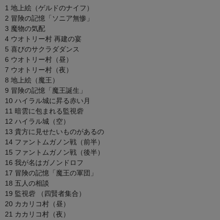
1 地上絵（ゲルドのナイフ）
2 冒険の記憶「ソニア無惨」
3 魔物の気配
4 ウオトリー村 再建の宴
5 喜びのサクラダダンス
6 ウオトリー村（昼）
7 ウオトリー村（夜）
8 地上絵（魔王）
9 冒険の記憶「魔王誕生」
10 ハイラル城に昇る赤い月
11 暗雲に包まれる監視砦
12 ハイラル城（空）
13 貴方に見せたいものがあるの
14 ファントムガノン戦（前半）
15 ファントムガノン戦（後半）
16 我が名はガノンドロフ
17 冒険の記憶「魔王の軍団」
18 五人の相談
19 監視砦 （四賢者集合）
20 カカリコ村（昼）
21 カカリコ村（夜）