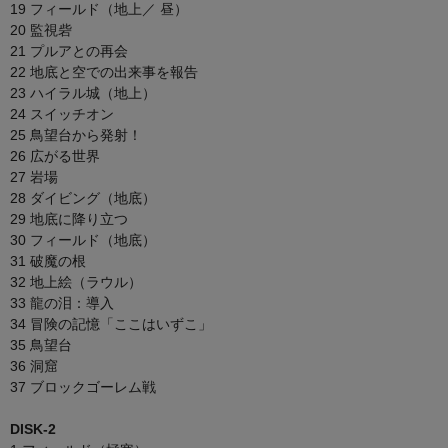
19 フィールド（地上／ 昼）
20 監視砦
21 プルアとの再会
22 地底と空での出来事を報告
23 ハイラル城（地上）
24 スイッチオン
25 鳥望台から発射！
26 広がる世界
27 岩場
28 ダイビング（地底）
29 地底に降り立つ
30 フィールド（地底）
31 破魔の根
32 地上絵（ラウル）
33 龍の泪：導入
34 冒険の記憶「ここはいずこ」
35 鳥望台
36 洞窟
37 ブロックゴーレム戦
DISK-2