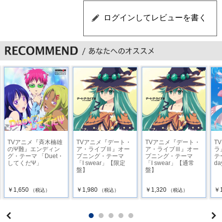
TVアニメ『斉木楠雄
TVアニメ『デート・
TVアニメ『デート・
T
のΨ難』エンディン
ア・ライブⅢ』オー
ア・ライブⅢ』オー
ラ
グ・テーマ 「Duet・
プニング・テーマ
プニング・テーマ
テ
してくだΨ」
「I swear」【限定
「I swear」【通常
da
盤】
盤】
￥1,650
￥1,980
￥1,320
￥1
（税込）
（税込）
（税込）