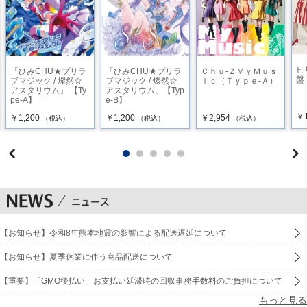
ヒ
「ひみCHU★プリラ
「ひみCHU★プリラ
Ｃｈｕ-ＺＭｙＭｕｓ
盤
ブマジック / 燦然☆
ブマジック / 燦然☆
ｉｃ（Ｔｙｐｅ-Ａ）
アスタリウム」 【Ty
アスタリウム」【Typ
pe-A】
e-B】
￥1
￥1,200
￥1,200
￥2,954
（税込）
（税込）
（税込）
【お知らせ】令和8年熊本地震の影響による配送遅延について
【お知らせ】夏季休業に伴う商品配送について
【重要】「GMO後払い」お支払い延滞時の回収事務手数料のご負担について
もっと見る