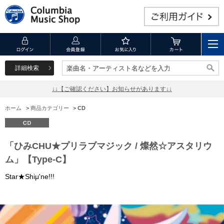
詳細検索
楽曲名・アーティスト名などを入力
楽曲名・アーティスト名などを入力
↓↓【ご確認ください】お知らせがあります↓↓
ホーム
>
商品カテゴリー
>
CD
「ひみCHU★プリラブマジック / 燦然☆アスタリウ
ム」【Type-C】
Star★Shiμ'ne!!!