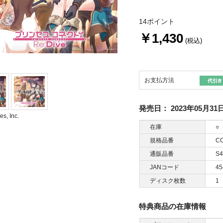
14ポイント
￥1,430
(税込)
お支払方法
発売日：
2023年05月31
s, Inc.
在庫
○
規格品番
CO
通販品番
S4
JANコード
45
ディスク枚数
1
特典商品の在庫情報