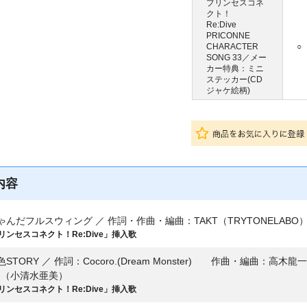
プリンセスコネ
クト！
Re:Dive
PRICONNE
CHARACTER
○
SONG 33／メー
カー特典：ミニ
ステッカー(CD
ジャケ絵柄)
内容
ゃんだフルスウィング ／ 作詞・作曲・編曲：TAKT（TRYTONELAB
リンセスコネクト！Re:Dive」挿入歌
STORY ／ 作詞：Cocoro.(Dream Monster) 作曲・編曲：高木龍一(D
リ（小清水亜美）
リンセスコネクト！Re:Dive」挿入歌