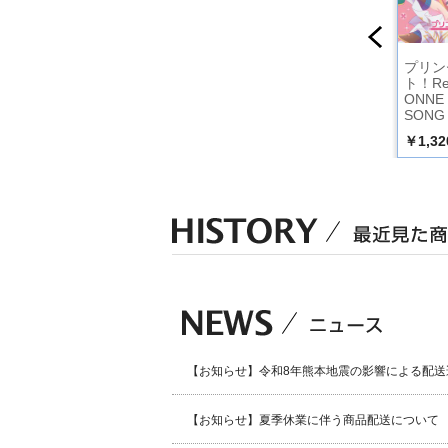
コネク
プリンセスコネク
プリンセスコネク
プリン
ve PRIC
ト！Re:Dive PRIC
ト！Re:Dive PRIC
ト！Re
ARACTER
ONNE CHARACTER
ONNE CHARACTER
ONNE
SONG 17
SONG 19
SONG
￥1,430
￥1,430
￥1,32
込）
（税込）
（税込）
【お知らせ】令和8年熊本地震の影響による配送
【お知らせ】夏季休業に伴う商品配送について