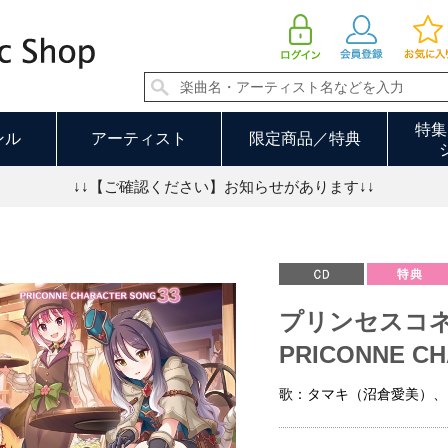
プリンセスコネクト！ Re:Dive PRICONNE CHARACTER SONG 33 | プリンセスコネクト
特集
ンル
アーティスト
限定商品／特典
↓↓【ご確認ください】お知らせがあります↓↓
プリンセスコネク
PRICONNE CH
歌：タマキ（沼倉愛美）、