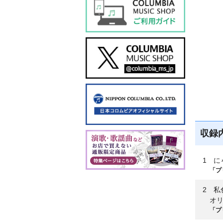
収録
1 に
「プ
2 私色
オ
「プ