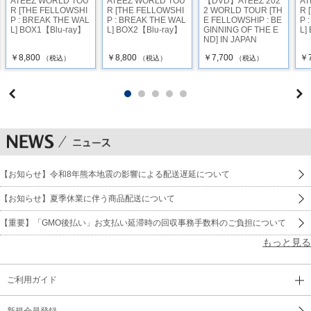
ATEEZ WORLD TOU
ATEEZ WORLD TOU
【DVD】ATEEZ 202
AT
R [THE FELLOWSHI
R [THE FELLOWSHI
2 WORLD TOUR [TH
R 
P : BREAK THE WAL
P : BREAK THE WAL
E FELLOWSHIP : BE
P 
L] BOX1【Blu-ray】
L] BOX2【Blu-ray】
GINNING OF THE E
L]
ND] IN JAPAN
￥8,800
￥8,800
￥7,700
￥7
（税込）
（税込）
（税込）
【お知らせ】令和8年熊本地震の影響による配送遅延について
【お知らせ】夏季休業に伴う商品配送について
【重要】「GMO後払い」お支払い延滞時の回収事務手数料のご負担について
もっと見る
ご利用ガイド
新規会員登録