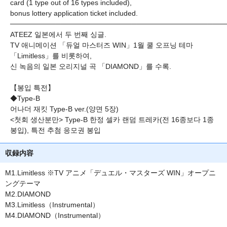
card (1 type out of 16 types included),
bonus lottery application ticket included.
──────────────────────────────────────────
ATEEZ 일본에서 두 번째 싱글.
TV 애니메이션 「듀얼 마스터즈 WIN」1월 쿨 오프닝 테마
「Limitless」를 비롯하여,
신 녹음의 일본 오리지널 곡 「DIAMOND」를 수록.
【봉입 특전】
◆Type-B
어나더 재킷 Type-B ver.(양면 5장)
<첫회 생산분만> Type-B 한정 셀카 랜덤 트레카(전 16종보다 1종
봉입), 특전 추첨 응모권 봉입
収録内容
M1.Limitless ※TV アニメ「デュエル・マスターズ WIN」オープニ
ングテーマ
M2.DIAMOND
M3.Limitless（Instrumental）
M4.DIAMOND（Instrumental）