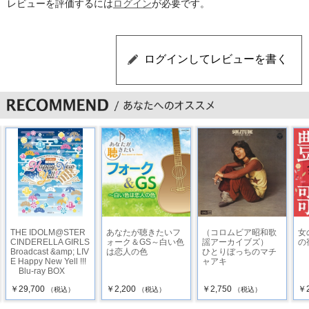
レビューを評価するには
ログイン
が必要です。
THE IDOLM@STER
あなたが聴きたいフ
（コロムビア昭和歌
女
CINDERELLA GIRLS
ォーク＆GS～白い色
謡アーカイブズ）
の
Broadcast &amp; LIV
は恋人の色
ひとりぼっちのマチ
E Happy New Yell !!!
ャアキ
Blu-ray BOX
￥29,700
￥2,200
￥2,750
￥2
（税込）
（税込）
（税込）