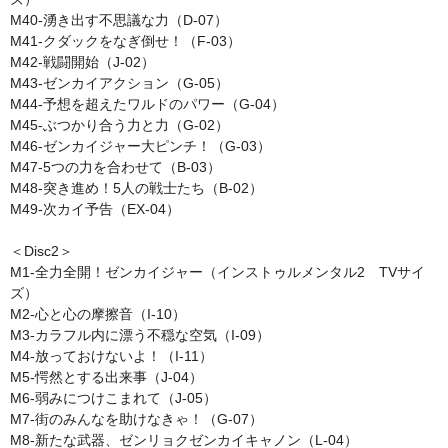
M40-湧き出す不思議な力（D-07）
M41-クダックをなぎ倒せ！（F-03）
M42-戦闘開始（J-02）
M43-ゼンカイアクション（G-05）
M44-予想を超えたワルドのパワー（G-04）
M45-ぶつかり合う力と力（G-02）
M46-ゼンカイジャー大ピンチ！（G-03）
M47-5つの力を合わせて（B-03）
M48-突き進め！5人の戦士たち（B-02）
M49-次カイ予告（EX-04）
＜Disc2＞
M1-全力全開！ゼンカイジャー（インストゥルメンタル2 TVサイ
ズ）
M2-心と心の摩擦音（I-10）
M3-カラフル内に漂う不穏な空気（I-09）
M4-放っておけないよ！（I-11）
M5-愕然とする出来事（J-04）
M6-弱みにつけこまれて（J-05）
M7-街のみんなを助けなきゃ！（G-07）
M8-新たな武器、ゼンリョクゼンカイキャノン（L-04）