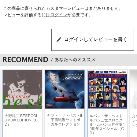
この商品に寄せられたカスタマーレビューはまだありません。
レビューを評価するには
ログイン
が必要です。
ヤマト・ザ・ベストII
大野雄二 BEST COL
ルパン・ザ・ベスト
舟
宇宙戦艦ヤマトボ
UMBIA EDITION（C
ルパン三世クロニク
ン
ーカルコレクション
D）
ル・ルパン三世生誕4
レ
0周年スペシャル（C
D）