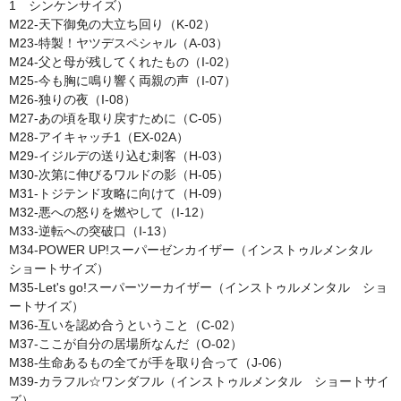
1 シンケンサイズ）
M22-天下御免の大立ち回り（K-02）
M23-特製！ヤツデスペシャル（A-03）
M24-父と母が残してくれたもの（I-02）
M25-今も胸に鳴り響く両親の声（I-07）
M26-独りの夜（I-08）
M27-あの頃を取り戻すために（C-05）
M28-アイキャッチ1（EX-02A）
M29-イジルデの送り込む刺客（H-03）
M30-次第に伸びるワルドの影（H-05）
M31-トジテンド攻略に向けて（H-09）
M32-悪への怒りを燃やして（I-12）
M33-逆転への突破口（I-13）
M34-POWER UP!スーパーゼンカイザー（インストゥルメンタル
ショートサイズ）
M35-Let's go!スーパーツーカイザー（インストゥルメンタル ショ
ートサイズ）
M36-互いを認め合うということ（C-02）
M37-ここが自分の居場所なんだ（O-02）
M38-生命あるもの全てが手を取り合って（J-06）
M39-カラフル☆ワンダフル（インストゥルメンタル ショートサイ
ズ）