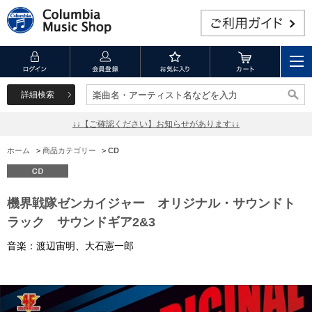
詳細検索
楽曲名・アーティスト名などを入力
楽曲名・アーティスト名などを入力
↓↓【ご確認ください】お知らせがあります↓↓
ホーム
>
商品カテゴリー
>
CD
機界戦隊ゼンカイジャー オリジナル・サウンドト
ラック サウンドギア2&3
音楽：渡辺宙明、大石憲一郎