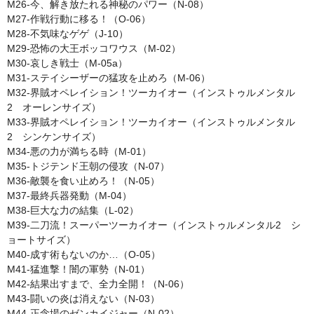
M26-今、解き放たれる神秘のパワー（N-08）
M27-作戦行動に移る！（O-06）
M28-不気味なゲゲ（J-10）
M29-恐怖の大王ボッコワウス（M-02）
M30-哀しき戦士（M-05a）
M31-ステイシーザーの猛攻を止めろ（M-06）
M32-界賊オペレイション！ツーカイオー（インストゥルメンタル
2 オーレンサイズ）
M33-界賊オペレイション！ツーカイオー（インストゥルメンタル
2 シンケンサイズ）
M34-悪の力が満ちる時（M-01）
M35-トジテンド王朝の侵攻（N-07）
M36-敵襲を食い止めろ！（N-05）
M37-最終兵器発動（M-04）
M38-巨大な力の結集（L-02）
M39-二刀流！スーパーツーカイオー（インストゥルメンタル2 シ
ョートサイズ）
M40-成す術もないのか…（O-05）
M41-猛進撃！闇の軍勢（N-01）
M42-結果出すまで、全力全開！（N-06）
M43-闘いの炎は消えない（N-03）
M44-正念場のゼンカイジャー（N-02）