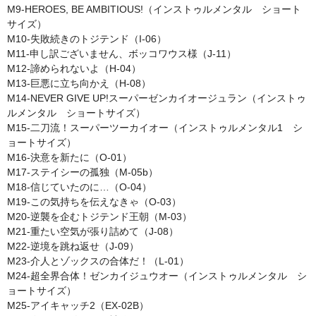
M9-HEROES, BE AMBITIOUS!（インストゥルメンタル ショート
サイズ）
M10-失敗続きのトジテンド（I-06）
M11-申し訳ございません、ボッコワウス様（J-11）
M12-諦められないよ（H-04）
M13-巨悪に立ち向かえ（H-08）
M14-NEVER GIVE UP!スーパーゼンカイオージュラン（インストゥ
ルメンタル ショートサイズ）
M15-二刀流！スーパーツーカイオー（インストゥルメンタル1 シ
ョートサイズ）
M16-決意を新たに（O-01）
M17-ステイシーの孤独（M-05b）
M18-信じていたのに…（O-04）
M19-この気持ちを伝えなきゃ（O-03）
M20-逆襲を企むトジテンド王朝（M-03）
M21-重たい空気が張り詰めて（J-08）
M22-逆境を跳ね返せ（J-09）
M23-介人とゾックスの合体だ！（L-01）
M24-超全界合体！ゼンカイジュウオー（インストゥルメンタル シ
ョートサイズ）
M25-アイキャッチ2（EX-02B）