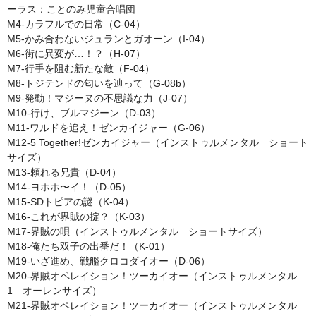
ーラス：ことのみ児童合唱団
M4-カラフルでの日常（C-04）
M5-かみ合わないジュランとガオーン（I-04）
M6-街に異変が…！？（H-07）
M7-行手を阻む新たな敵（F-04）
M8-トジテンドの匂いを辿って（G-08b）
M9-発動！マジーヌの不思議な力（J-07）
M10-行け、ブルマジーン（D-03）
M11-ワルドを追え！ゼンカイジャー（G-06）
M12-5 Together!ゼンカイジャー（インストゥルメンタル ショート
サイズ）
M13-頼れる兄貴（D-04）
M14-ヨホホ〜イ！（D-05）
M15-SDトピアの謎（K-04）
M16-これが界賊の掟？（K-03）
M17-界賊の唄（インストゥルメンタル ショートサイズ）
M18-俺たち双子の出番だ！（K-01）
M19-いざ進め、戦艦クロコダイオー（D-06）
M20-界賊オペレイション！ツーカイオー（インストゥルメンタル
1 オーレンサイズ）
M21-界賊オペレイション！ツーカイオー（インストゥルメンタル