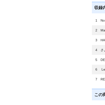
収録
1 No 
2 Ma
3 HA
4 さ
5 DE
6 Let
7 RE
この