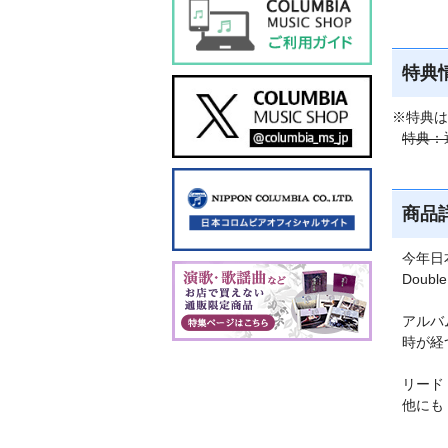
特典
※特典は
特典：
商品
今年日
Doub
アルバム
時が経
リード
他にも