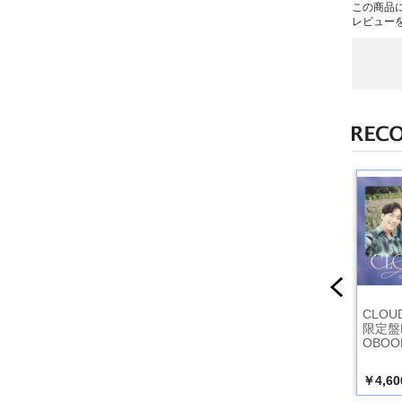
この商品
レビュー
初回限定盤
COVERS【初回限定
COVERS【初回限定
CLOU
D）】
盤Bタイプ(CD3枚
盤Ａタイプ（CD+Blu
限定盤B
組）】
-ray）】
OBOO
￥7,150
￥7,150
￥4,60
込）
（税込）
（税込）