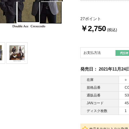
27ポイント
￥2,750
(税込)
お支払方法
発売日：
2021年11月24
在庫
○
規格品番
CO
通販品番
S3
JANコード
45
ディスク枚数
1