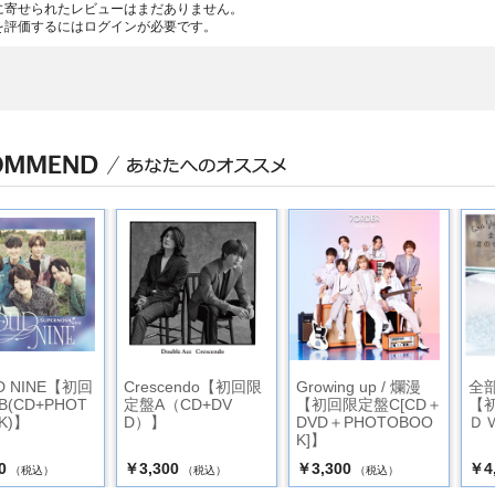
に寄せられたレビューはまだありません。
を評価するには
ログイン
が必要です。
D NINE【初回
Crescendo【初回限
Growing up / 爛漫
全
(CD+PHOT
定盤A（CD+DV
【初回限定盤C[CD＋
【
K)】
D）】
DVD＋PHOTOBOO
Ｄ
K]】
0
￥3,300
￥3,300
￥4
（税込）
（税込）
（税込）