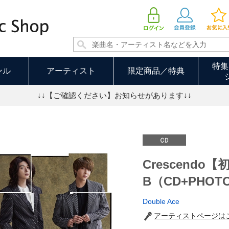
Crescendo【初回限定盤B（CD+PHOTOBOOK）】 | Double Ace
特集
ンル
アーティスト
限定商品／特典
↓↓【ご確認ください】お知らせがあります↓↓
Crescendo
B（CD+PHOT
Double Ace
アーティストページは