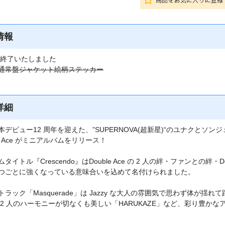
情報
終了いたしました
通常盤ジャケット絵柄ステッカー
詳細
本デビュー12 周年を迎えた、”SUPERNOVA(超新星)“のユナクとソン
le Ace がミニアルバムをリリース！
タイトル『Crescendo』はDouble Ace の 2 人の絆・ファンとの絆・Do
つごとに強くなっている意味合いを込めて名付けられました。
トラック「Masquerade」は Jazzy な大人の雰囲気で思わず体が揺
 2 人のハーモニーが切なくも美しい「HARUKAZE」など、彩り豊か