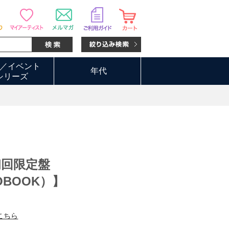
／イベント
年代
シリーズ
【初回限定盤
OBOOK）】
こちら