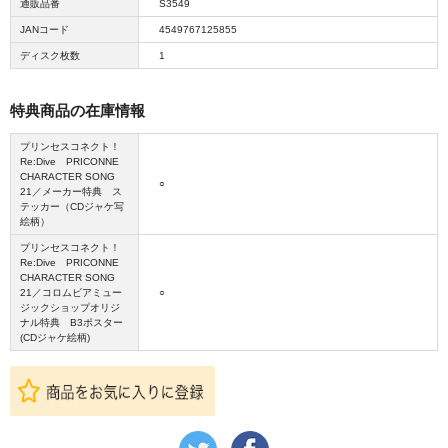
通販品番
S3549
JANコード
4549767125855
ディスク枚数
1
特典商品の在庫情報
プリンセスコネクト！
Re:Dive PRICONNE
CHARACTER SONG
○
21／メーカー特典 ス
テッカー（CDジャケ写
絵柄）
プリンセスコネクト！
Re:Dive PRICONNE
CHARACTER SONG
21／コロムビアミュー
○
ジックショップオリジ
ナル特典 B3ポスター
(CDジャケ絵柄)