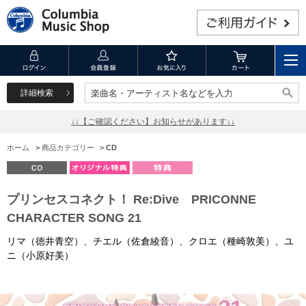
詳細検索
楽曲名・アーティスト名などを入力
楽曲名・アーティスト名などを入力
↓↓【ご確認ください】お知らせがあります↓↓
ホーム
>
商品カテゴリー
>
CD
プリンセスコネクト！ Re:Dive PRICONNE
CHARACTER SONG 21
リマ（徳井青空）、チエル（佐倉綾音）、クロエ（種崎敦美）、ユ
ニ（小原好美）