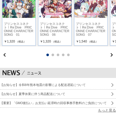
プリンセスコネク
プリンセスコネク
プリンセスコネク
プ
ト！Re:Dive PRIC
ト！Re:Dive PRIC
ト！Re:Dive PRIC
ト！
ONNE CHARACTER
ONNE CHARACTER
ONNE CHARACTER
O
SONG 01
SONG 06
SONG 07
SO
￥1,320
￥1,320
￥1,540
￥1
（税込）
（税込）
（税込）
【お知らせ】令和8年熊本地震の影響による配送遅延について
【お知らせ】夏季休業に伴う商品配送について
【重要】「GMO後払い」お支払い延滞時の回収事務手数料のご負担について
もっと見る