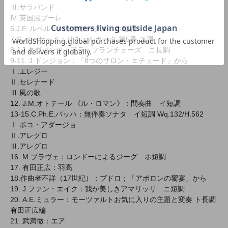
Ⅲ.サラバンド
Ⅳ.英国風ブーレ
6.J.F. ルベル：パッサケーグル ホ短調
7.G.バッサーノ：リチェルカータ 第5番 ニ調
8.J.J.クヴァンツ：アラ・フランチェーズ ニ長調
9-11. J.ドンジョン：「8つのサロン・エチュード」から
Ⅰ.エレジー
Ⅱ.セレナード
Ⅲ.風の歌
12. J.M.オトテール 《ル・ロマン》：間奏曲 イ短調
13-15.C.Ph.E.バッハ：無伴奏ソナタ イ短調 Wq.132/H.562
Ⅰ.ポコ・アダージョ
Ⅱ.アレグロ
Ⅲ.アレグロ
16. M.ブラヴェ：ロンドーによるジーグ ホ短調
17. 有田正広：羽高
18.作曲者不詳（17世紀）：ブドロ；「アポロンの饗宴」から
19. J.ファン・エイク：我が美しきアマリッリ ニ短調
20. A.E.ミュラー：モーツァルトお気に入りの主題と変奏 ト長調
有田正広編
21. 武満徹：エア