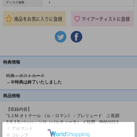
ディスク枚数
1
特典情報
特典：ポストカード
→※特典は終了いたしました
商品情報
【収録内容】
"1.J.M.オトテール 《ル・ロマン》：プレリュード ニ長調
2-5.J.S.バッハ：ソロ（パルティータ） イ短調 BWV1013
Ⅰ.アルマンド
Ⅱ.コレンテ