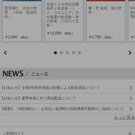
生誕１００年記念霧
鷲見國仁 吟詠の世
雅～芝 祐靖 笛の世
N
島昇と松原操（ミ
界 ～吟詠 歌謡吟
界～
旅
ス・コロムビア）大
詠～
理
全集愛の歌謡曲～旅
の夜風・三百六十五
夜～
￥11,000
（税込）
￥2,000
￥2,750
￥3
（税込）
（税込）
【お知らせ】令和8年熊本地震の影響による配送遅延について
【お知らせ】夏季休業に伴う商品配送について
【重要】「GMO後払い」お支払い延滞時の回収事務手数料のご負担について
もっと見る
ご利用ガイド