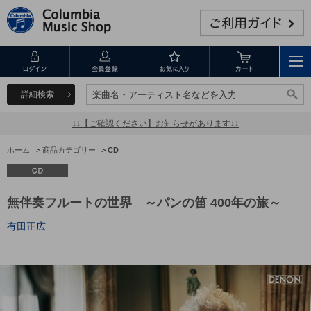
詳細検索
楽曲名・アーティスト名などを入力
楽曲名・アーティスト名などを入力
↓↓【ご確認ください】お知らせがあります↓↓
ホーム
>
商品カテゴリー
>
CD
無伴奏フルートの世界 ～パンの笛 400年の旅～
有田正広