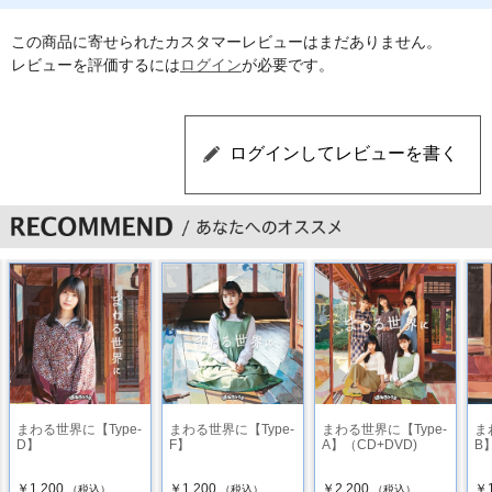
この商品に寄せられたカスタマーレビューはまだありません。
レビューを評価するには
ログイン
が必要です。
まわる世界に【Type-
まわる世界に【Type-
まわる世界に【Type-
ま
D】
F】
A】（CD+DVD)
B
￥1,200
￥1,200
￥2,200
￥1
（税込）
（税込）
（税込）