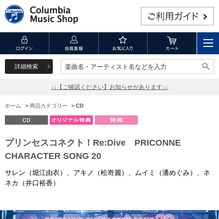
詳細検索
楽曲名・アーティスト名などを入力
楽曲名・アーティスト名などを入力
↓↓【ご確認ください】お知らせがあります↓↓
ホーム
>
商品カテゴリー
>
CD
プリンセスコネクト！Re:Dive PRICONNE
CHARACTER SONG 20
サレン（堀江由衣）、アキノ（松嵜麗）、ムイミ（潘めぐみ）、ネ
ネカ（井口裕香）