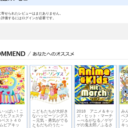
に寄せられたレビューはまだありません。
を評価するには
ログイン
が必要です。
いっぱい！こ
こどもたちが大好き
2018 アニメ＆キッ
み
うたフェステ
なハッピーソングス
ズ・ヒット・マーチ
ベ
♪ベスト４０
～元気・勇気がでる
～べるがなる／ゲゲ
ソ
ムビアキッ
ともだちのうた～
ゲの鬼太郎／ふるさ
キ