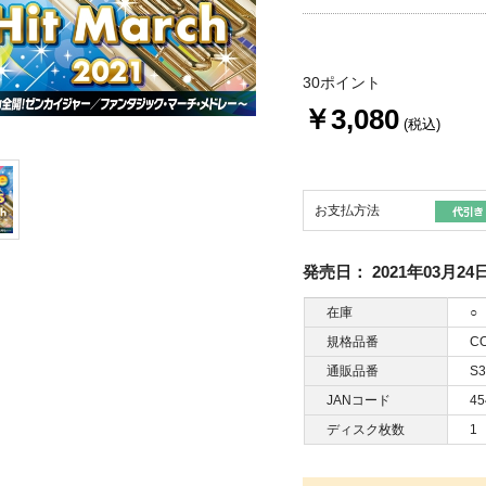
30ポイント
￥3,080
(税込)
お支払方法
発売日：
2021年03月24
在庫
○
規格品番
CO
通販品番
S3
JANコード
45
ディスク枚数
1