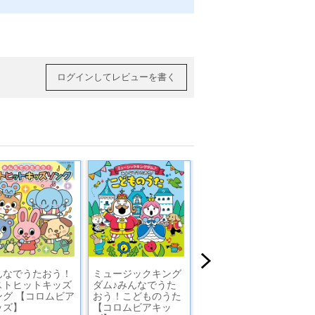
ログインしてレビューを書く
んなでうたおう！
ミュージックキング
コロムビアキッズ
ストヒットキッズ
ダム♪みんなでうた
エブリバディ まいに
ング 【コロムビア
おう！こどものうた
ちキッズソングス
ッズ】
【コロムビアキッ