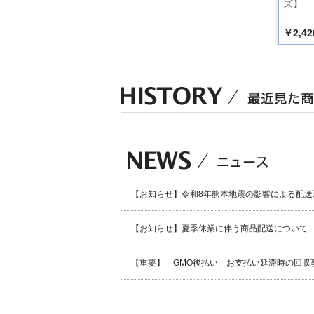
に～
ズ】
￥3,300
￥3,300
￥2,42
込）
（税込）
（税込）
【お知らせ】令和8年熊本地震の影響による配送
【お知らせ】夏季休業に伴う商品配送について
【重要】「GMO後払い」お支払い延滞時の回収