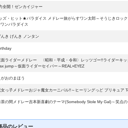
力全開！ゼンカイジャー
ッズ・ヒット★パラダイス メドレー旅がらすワン太郎～そうじきロッ
ンワンパラダイス
げんき げんき ノンタン
rthday
仮面ライダーメドレー 〈昭和・平成・令和〉レッツゴー!!ライダーキック～Lif
imax jump～仮面ライダーセイバー～REAL×EYEZ
えがおのまほう
魔女っ子メドレーおジャ魔女カーニバル!!～ヒーリングっど プリキュア Tou
お茶の間メドレー吉本新喜劇のテーマ(Somebody Stole My Gal)～
ド
商品のレビュー