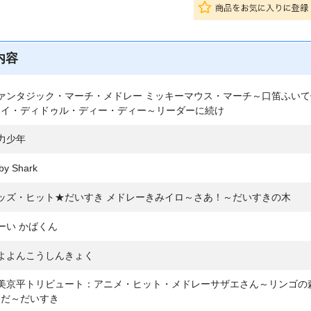
内容
ァンタジック・マーチ・メドレー ミッキーマウス・マーチ～口笛ふい
ハイ・ディドゥル・ディー・ディー～リーダーに続け
力少年
y Shark
ッズ・ヒット★だいすき メドレーきみイロ～さあ！～だいすきの木
ーい かばくん
よよんこうしんきょく
筒美京平トリビュート：アニメ・ヒット・メドレーサザエさん～リンゴの
んだ～だいすき