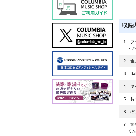
収録
1 フ
～
2 全
3 Bab
4 キ
5 お
6 ぼ
7 
く