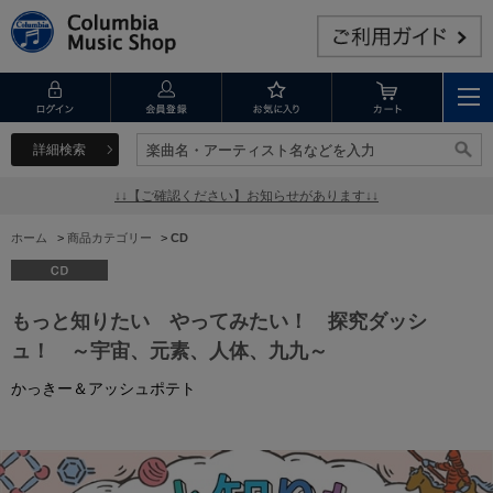
詳細検索
楽曲名・アーティスト名などを入力
楽曲名・アーティスト名などを入力
↓↓【ご確認ください】お知らせがあります↓↓
ホーム
>
商品カテゴリー
>
CD
もっと知りたい やってみたい！ 探究ダッシ
ュ！ ～宇宙、元素、人体、九九～
かっきー＆アッシュポテト