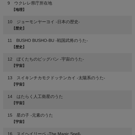
9 ウクレレ県庁所在地
【地理】
10 ジョーモンヤーヨイ -日本の歴史-
【歴史】
11 BUSHO BUSHO-BU -戦国武将のうた-
【歴史】
12 ぼくたちのビッグバン -宇宙のうた-
【宇宙】
13 スイキンチカモクドッテンカイ -太陽系のうた-
【宇宙】
14 はたらく人工衛星のうた
【宇宙】
15 星の子 -元素のうた
【宇宙】
16 スイヘイリーベ -The Magic Spell-