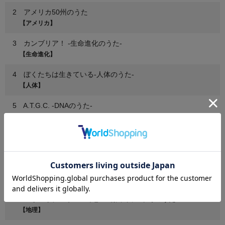
2 アメリカ50州のうた
【アメリカ】
3 カンブリア！ -生命進化のうた-
【生命進化】
4 ぼくたちは生きている-人体のうた-
【人体】
5 A.T.G.C. -DNAのうた-
【人体】
6 九九ロックンロール！！
【算数】
7 1メートルって何センチ？ -単位のうた-
【算数】
8 モリモリデコボコ -山地・山脈、川・平野のうた-
【地理】