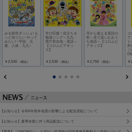
みる探究ダッシュ! も
学び応援！役立ち＆
耳から覚える英語の
コ
っと知りたい やって
勉強ソング～九九・
歌～見て楽しむおう
ア
みたい! ~宇宙、元
県庁所在地・英語～
ち英語～【コロムビ
ト
素、人体、九九~
【コロムビアキッ
アキッズ】
所
ズ】
ご
D
￥2,530
￥2,530
￥2,750
￥2
（税込）
（税込）
（税込）
【お知らせ】令和8年熊本地震の影響による配送遅延について
【お知らせ】夏季休業に伴う商品配送について
【重要】「GMO後払い」お支払い延滞時の回収事務手数料のご負担について