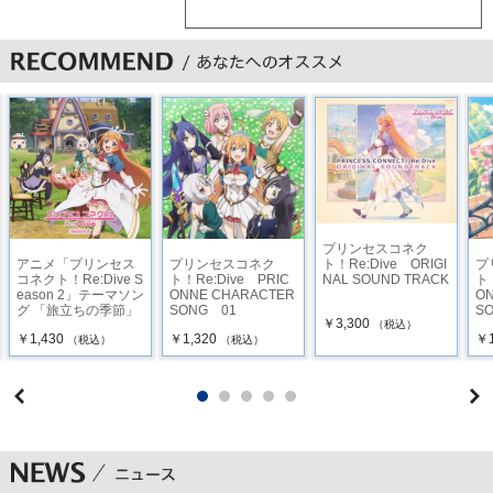
プリンセスコネク
ト！Re:Dive ORIGI
アニメ「プリンセス
プリンセスコネク
プ
NAL SOUND TRACK
コネクト！Re:Dive S
ト！Re:Dive PRIC
ト！
eason 2」テーマソン
ONNE CHARACTER
O
グ 「旅立ちの季節」
SONG 01
SO
￥3,300
（税込）
￥1,430
￥1,320
￥1
（税込）
（税込）