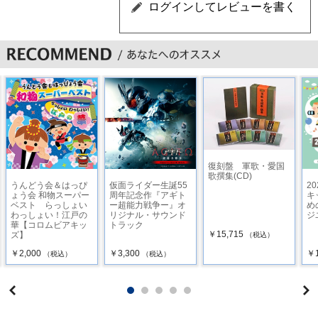
復刻盤 軍歌・愛国
歌撰集(CD)
うんどう会＆はっぴ
仮面ライダー生誕55
20
ょう会 和物スーパー
周年記念作『アギト
キ
ベスト らっしょい
ー超能力戦争ー』オ
め
わっしょい！江戸の
リジナル・サウンド
ジ
華【コロムビアキッ
トラック
￥15,715
ズ】
（税込）
￥2,000
￥3,300
￥1
（税込）
（税込）