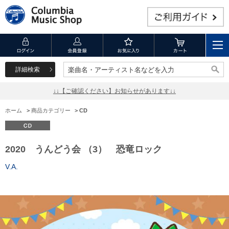
詳細検索
楽曲名・アーティスト名などを入力
楽曲名・アーティスト名などを入力
↓↓【ご確認ください】お知らせがあります↓↓
ホーム
>
商品カテゴリー
>
CD
2020 うんどう会 （3） 恐竜ロック
V.A.