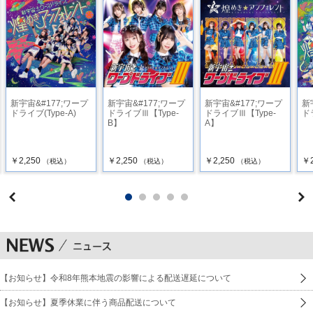
新宇宙&#177;ワープ
新宇宙&#177;ワープ
新宇宙&#177;ワープ
新
ドライブ(Type-A)
ドライブⅢ【Type-
ドライブⅢ【Type-
ドラ
B】
A】
￥2,250
￥2,250
￥2,250
￥2
（税込）
（税込）
（税込）
【お知らせ】令和8年熊本地震の影響による配送遅延について
【お知らせ】夏季休業に伴う商品配送について