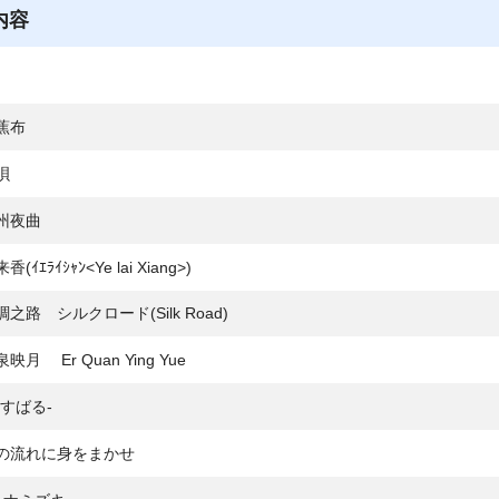
内容
蕉布
唄
州夜曲
(ｲｴﾗｲｼｬﾝ<Ye lai Xiang>)
之路 シルクロード(Silk Road)
映月 Er Quan Ying Yue
-すばる-
の流れに身をまかせ