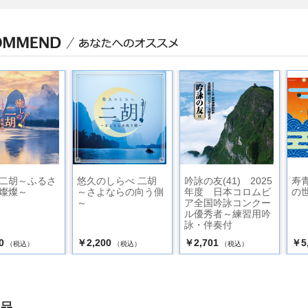
二胡～ふるさ
悠久のしらべ 二胡
吟詠の友(41) 2025
寿
燦燦～
～さよならの向う側
年度 日本コロムビ
の
～
ア全国吟詠コンクー
ル優秀者～練習用吟
詠・伴奏付
0
￥2,200
￥2,701
￥5
（税込）
（税込）
（税込）