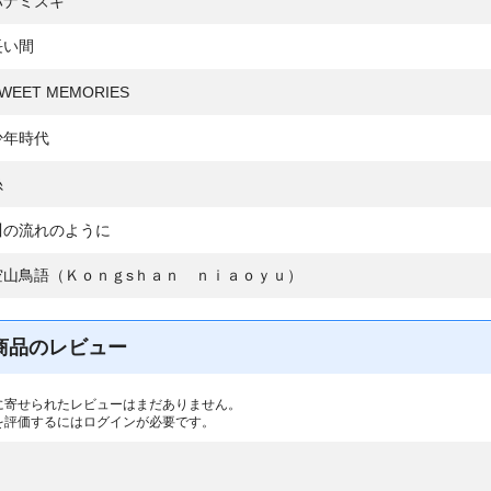
ハナミズキ
長い間
WEET MEMORIES
少年時代
糸
川の流れのように
空山鳥語（Ｋｏｎｇsｈａｎ ｎｉａｏｙｕ）
商品のレビュー
に寄せられたレビューはまだありません。
を評価するには
ログイン
が必要です。