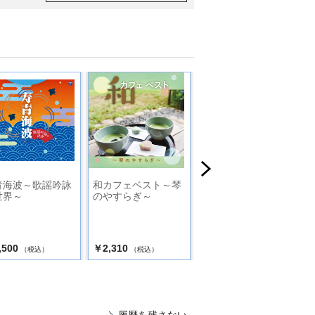
青海波～歌謡吟詠
和カフェベスト～琴
落語 怪談ばなし
世界～
のやすらぎ～
,500
￥2,310
￥3,500
（税込）
（税込）
（税込）