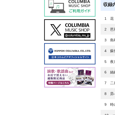
収録
1 花
2 芭
3 島
4 蘇
5 夜来香
6 絲綢
7 二泉
8 昴
9 時