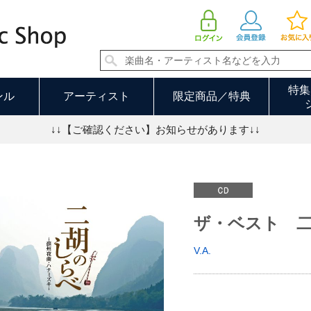
ザ・ベスト 二胡のしらべ | V.A.
特集
ンル
アーティスト
限定商品／特典
↓↓【ご確認ください】お知らせがあります↓↓
ザ・ベスト 
V.A.