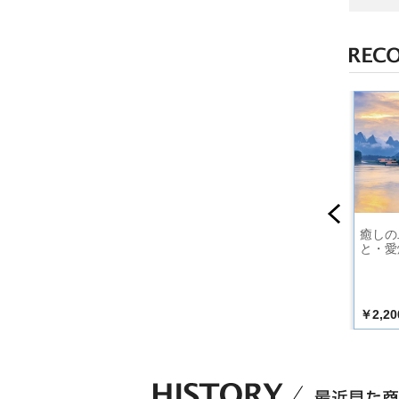
～中部・
古賀政男生誕120周
キテレツ大百科 大全
癒しの
年記念 島倉千代
集 BEST-KITERETS
と・愛
子 古賀メロディを
U TV SERIES SONG
唄う
COLLECTION-
￥2,750
￥3,850
￥2,20
込）
（税込）
（税込）