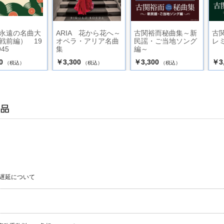
永遠の名曲大
ARIA 花から花へ～
古関裕而秘曲集～新
古
戦前編） 19
オペラ・アリア名曲
民謡・ご当地ソング
レ
945
集
編～
0
￥3,300
￥3,300
￥3
（税込）
（税込）
（税込）
遅延について