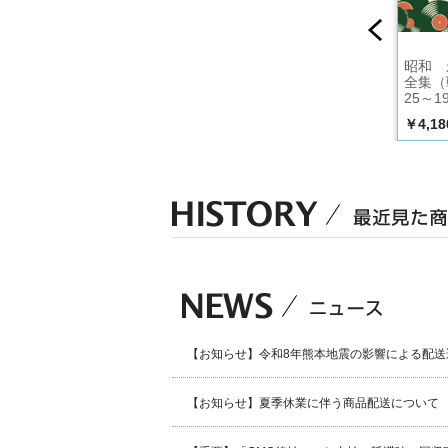
曲集～白
織井茂子全曲集～君
古関裕而秘曲集～社
昭和 
灯る道～
の名は～
歌・企業ソング編～
全集（
25～1
￥2,530
￥3,300
￥4,18
込）
（税込）
（税込）
【お知らせ】令和8年熊本地震の影響による配送
【お知らせ】夏季休業に伴う商品配送について