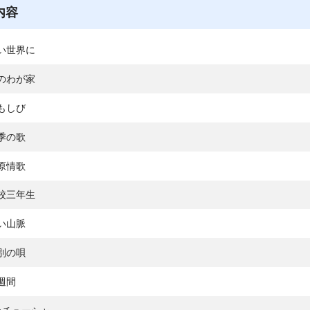
内容
い世界に
のわが家
もしび
季の歌
原情歌
校三年生
い山脈
別の唄
週間