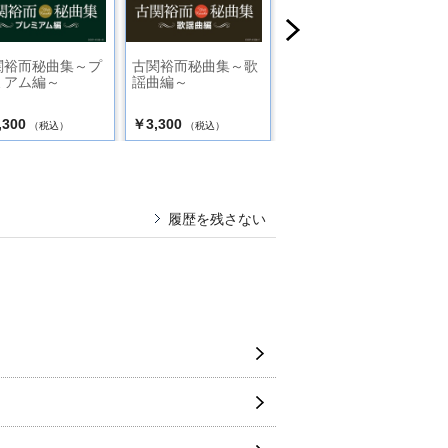
関裕而秘曲集～プ
古関裕而秘曲集～歌
民踊舞踊愛曲集 ～あ
ミアム編～
謡曲編～
じさい旅情～
,300
￥3,300
￥1,760
（税込）
（税込）
（税込）
履歴を残さない