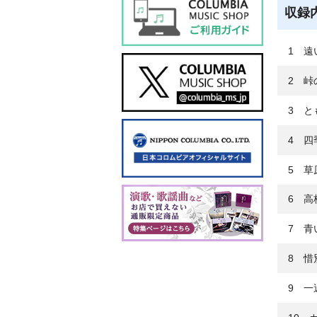
収録
1 遠
2 峠
3 と
4 四
5 草
6 高
7 青
8 惜
9 一