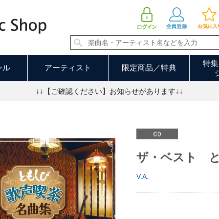
ザ・ベスト ともしび～歌声喫茶名曲集 | V.A.
特集
ンル
アーティスト
限定商品／特典
↓↓【ご確認ください】お知らせがあります↓↓
ザ・ベスト 
V.A.