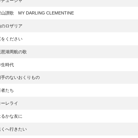
カチューシャ
山讃歌 MY DARLING CLEMENTINE
山のロザリア
翼をください
琵琶湖周航の歌
学生時代
切手のないおくりもの
若者たち
ローレライ
はるかな友に
遠くへ行きたい