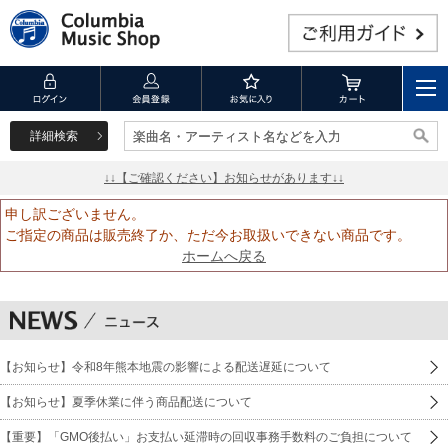
詳細検索
楽曲名・アーティスト名などを入力
楽曲名・アーティスト名などを入力
↓↓【ご確認ください】お知らせがあります↓↓
申し訳ございません。
ご指定の商品は販売終了か、ただ今お取扱いできない商品です。
ホームへ戻る
【お知らせ】令和8年熊本地震の影響による配送遅延について
【お知らせ】夏季休業に伴う商品配送について
【重要】「GMO後払い」お支払い延滞時の回収事務手数料のご負担について